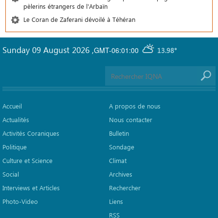
pèlerins étrangers de l'Arbaïn
Le Coran de Zaferani dévoilé à Téhéran
Sunday 09 August 2026
,
GMT-06:01:00
13.98°
Accueil
A propos de nous
Actualités
Nous contacter
Activités Coraniques
Bulletin
Politique
Sondage
Culture et Science
Climat
Social
Archives
Interviews et Articles
Rechercher
Photo-Video
Liens
RSS