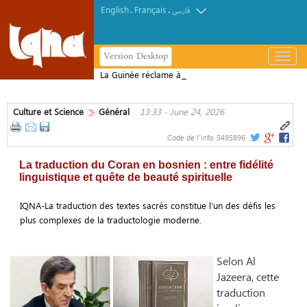
English
Français
.
.
فارسی
Version Desktop
باز
و
La Guinée réclame à la France les
بسته
restes de l’Almamy Bocar Biro et son
کردن
patrimoine historique
Culture et Science
Général
13:33 - June 24, 2026
منو
Code de l'info:
3495896
La traduction du Coran en bosnien : entre fidélité
linguistique et quête de beauté spirituelle
IQNA-La traduction des textes sacrés constitue l’un des défis les
plus complexes de la traductologie moderne.
Selon Al
Jazeera, cette
traduction