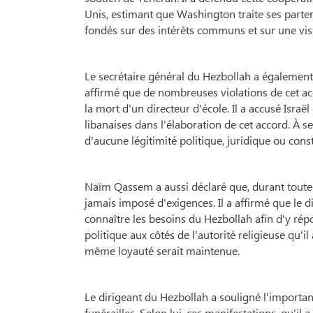
Unis, estimant que Washington traite ses partenai
fondés sur des intérêts communs et sur une vis
Le secrétaire général du Hezbollah a également é
affirmé que de nombreuses violations de cet ac
la mort d'un directeur d'école. Il a accusé Israë
libanaises dans l'élaboration de cet accord. À s
d'aucune légitimité politique, juridique ou const
Naïm Qassem a aussi déclaré que, durant toute la
jamais imposé d'exigences. Il a affirmé que le 
connaître les besoins du Hezbollah afin d'y ré
politique aux côtés de l'autorité religieuse qu
même loyauté serait maintenue.
Le dirigeant du Hezbollah a souligné l'importan
funérailles. Selon lui, ces manifestations, qu'i