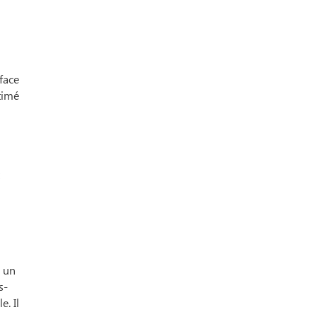
face
stimé
e un
s-
e. Il