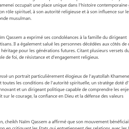
amenei occupait une place unique dans l'histoire contemporaine 
on rôle spirituel, à son autorité religieuse et à son influence sur le
nde musulman.
ïm Qassem a exprimé ses condoléances à la famille du dirigeant
rtisans. Il a également salué les personnes décédées aux côtés de 
n héritage pour les générations futures. Citant plusieurs versets d
e de foi, de résistance et d'engagement religieux.
ssé un portrait particulièrement élogieux de l'ayatollah Khamenei.
 toutes les conditions de l'autorité spirituelle, un stratège doté d
innovant et un dirigeant politique capable de comprendre les enj
it sur le courage, la confiance en Dieu et la défense des valeurs
'Iran, cheikh Naïm Qassem a affirmé que son mouvement bénéficiai
n en critiquant les Etats qui entretiennent des relations avec les 