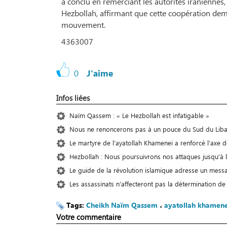
a conclu en remerciant les autorités iraniennes, 
Hezbollah, affirmant que cette coopération demeu
mouvement.
4363007
0
J'aime
Infos liées
Naïm Qassem : « Le Hezbollah est infatigable »
Nous ne renoncerons pas à un pouce du Sud du Lib
Le martyre de l’ayatollah Khamenei a renforcé l’axe d
Hezbollah : Nous poursuivrons nos attaques jusqu'à la
Le guide de la révolution islamique adresse un me
Les assassinats n'affecteront pas la détermination de 
Tags:
Cheikh Naïm Qassem
،
ayatollah khamene
Votre commentaire