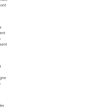
sont
a
ent
s
osent
t
igne
a
des