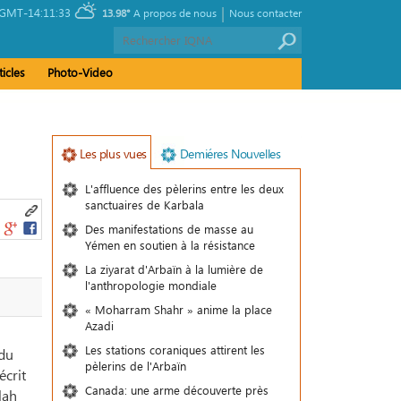
|
GMT-14:11:33
13.98°
A propos de nous
Nous contacter
ticles
Photo-Video
Les plus vues
Demiéres Nouvelles
L'affluence des pèlerins entre les deux
sanctuaires de Karbala
Des manifestations de masse au
Yémen en soutien à la résistance
La ziyarat d'Arbaïn à la lumière de
l'anthropologie mondiale
« Moharram Shahr » anime la place
Azadi
Les stations coraniques attirent les
ndu
pèlerins de l'Arbaïn
écrit
Canada: une arme découverte près
lah