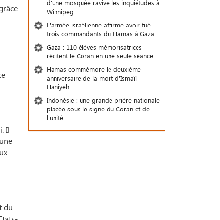
d'une mosquée ravive les inquiétudes à
grâce
Winnipeg
L'armée israélienne affirme avoir tué
trois commandants du Hamas à Gaza
Gaza : 110 élèves mémorisatrices
récitent le Coran en une seule séance
Hamas commémore le deuxième
ce
anniversaire de la mort d'Ismaïl
u
Haniyeh
Indonésie : une grande prière nationale
placée sous le signe du Coran et de
l’unité
 Il
'une
eux
t du
Etats-