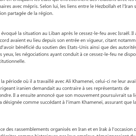
res avec mépris. Selon lui, les liens entre le Hezbollah et l'Iran 
ion partagée de la région.
voqué la situation au Liban après le cessez-le-feu avec Israël. Il 
cord avaient eu lieu depuis son entrée en vigueur, citant notamm
l d'avoir bénéficié du soutien des Etats-Unis ainsi que des autorité
es yeux, les négociations ayant conduit à ce cessez-le-feu ne disp
itutionnelle.
 période où il a travaillé avec Ali Khamenei, celui-ci ne leur avai
dirigeant iranien demandait au contraire à ses représentants de
pondre. Il a ensuite annoncé que son mouvement poursuivrait sa l
'il a désignée comme succédant à l'imam Khamenei, assurant que l
ce des rassemblements organisés en Iran et en Irak à l'occasion 
l a décrites comme historiques par leur ampleur, témoigneraient du