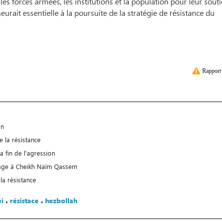
les forces armées, les institutions et la population pour leur sout
rait essentielle à la poursuite de la stratégie de résistance du
Rapport 
an
e la résistance
 fin de l'agression
ssage à Cheikh Naïm Qassem
la résistance
i
،
résistace
،
hezbollah