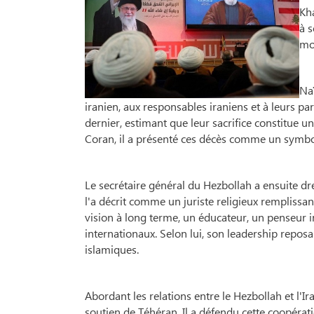
Kh
à s
mo
Na
iranien, aux responsables iraniens et à leurs pa
dernier, estimant que leur sacrifice constitue u
Coran, il a présenté ces décès comme un symbol
Le secrétaire général du Hezbollah a ensuite dre
l'a décrit comme un juriste religieux remplissant
vision à long terme, un éducateur, un penseur 
internationaux. Selon lui, son leadership reposa
islamiques.
Abordant les relations entre le Hezbollah et l
soutien de Téhéran. Il a défendu cette coopératio