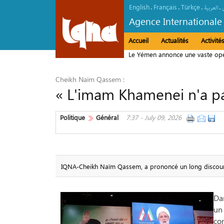
English
Français
Türkçe
.
.
.
.
العربیة
Agence Internationale
Accueil
Actualités
Activit
Le Yémen annonce une vaste opér
l’Arabie saoudite
Cheikh Naïm Qassem :
« L'imam Khamenei n'a pas
Politique
Général
7:37 - July 09, 2026
IQNA-Cheikh Naïm Qassem, a prononcé un long discours à
Dan
un 
com