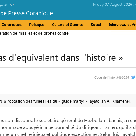
Friday 07 August 2026 ,
فارسی
 de Presse Coranique
és Coraniques
Politique
Culture et Science
Social
Interviews et Ar
ation de missiles et de drones contre des forces alliées à
 d'équivalent dans l'histoire »
Code de l'info:
3496036
 l'occasion des funérailles du « guide martyr », ayatollah Ali Khamenei.
s son discours, le secrétaire général du Hezbollah libanais, a re
hommage appuyé à la personnalité du dirigeant iranien, qu'il a d
me un chef religieux et politique exceptionnel. Selon lui, l'ayatol