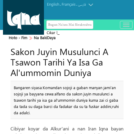
English
Français
.
.
فارسی
Bugun Na'ura Mai Kwakwalwa
باز
و
Cikar kur'ani Mai Tsarki
سته
Hoto - Fim
Na BakiDaya
ردن
Sakon Juyin Musulunci A
منو
Tsawon Tarihi Ya Isa Ga
Al'ummomin Duniya
Bangaren siyasa:Komandan sojoji a gaban manyan jami'an
sojoji ya bayyana cewa:alfano da sakon juyin musulunci a
tsawon tarihi ya isa ga al'ummomin duniya kuma zai ci gaba
da tada su daga barci da fadakar da su ta fuskar addini,ruhi
da adalci.
Cibiyar koyar da Alkur'ani a nan Iran Iqna bayan