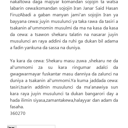
nakaltowa daga majiyar komandan sojojin ta watsa
labarin cewa:komandan sojojin Iran Janar Said Hasan
FiruzAbadi a gaban manyan jami'an sojojin Iran ya
bayyana cewa: juyin musulunci ya taka rawa da tasiri a
tsakanin al'ummomin musulmi da ma na kasa da kasa
da cewa: a tsawon shekaru talatin na nasarar juyin
musulunci an raya addini da ruhi ga dukan bil adama
a fadin yankuna da sassa na duniya.
Ya kara da cewa: Shekaru masu zuwa ,shekaru ne da
al'ummomi za su kara ringumar adalci da
gwagwarmayar fuskantar masu danniya da zalunci na
duniya a tsakanin al'ummomi.Ya kuma jaddada cewa:
tasiri,tsarin addinin musulunci da ma'anawiya sun
kara raya juyin musulunci ta dukan bangarori day a
hada ilimin siyasa,zamantakewa,halayyar dan adam da
fasaha.
360270