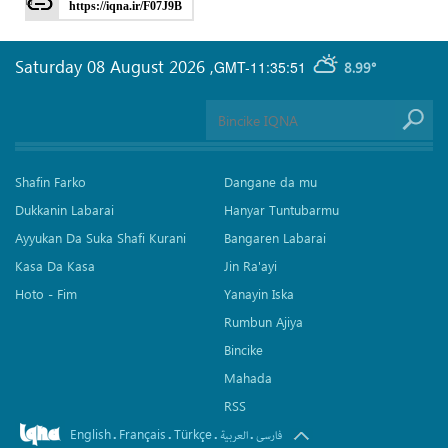
https://iqna.ir/F07J9B
Saturday 08 August 2026
,
GMT-11:35:51
8.99°
Shafin Farko
Dangane da mu
Dukkanin Labarai
Hanyar Tuntubarmu
Ayyukan Da Suka Shafi Kurani
Bangaren Labarai
Kasa Da Kasa
Jin Ra'ayi
Hoto - Fim
Yanayin Iska
Rumbun Ajiya
Bincike
Mahada
RSS
English
Français
Türkçe
.
.
.
.
فارسی
العربیة