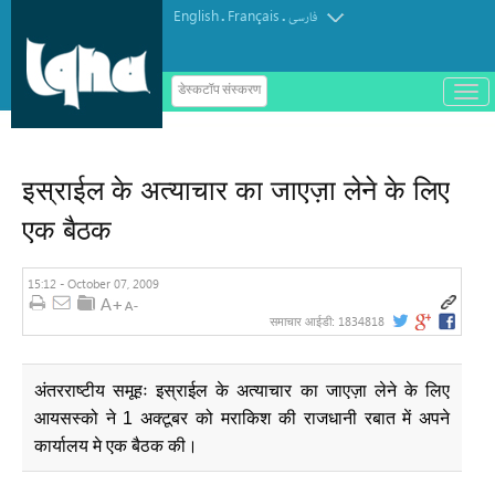
English
Français
.
.
فارسی
ب
डेस्कटॉप संस्करण
ا
ز
و
ب
س
इस्राईल के अत्याचार का जाएज़ा लेने के लिए
ت
ه
एक बैठक
ک
ر
د
ن
15:12 - October 07, 2009
م
ن
1834818
समाचार आईडी:
و
अंतरराष्टीय समूहः इस्राईल के अत्याचार का जाएज़ा लेने के लिए
आयसस्को ने 1 अक्टूबर को मराकिश की राजधानी रबात में अपने
कार्यालय मे एक बैठक की।