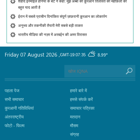
शहीद इस्माईल हनिया के बेटे ने कहा: मुझे अब्बा की क़ुरआन तिलावत की महफ़िलों की
बहुत याद आती है
ईरान में सबसे प्राचीन दिनांकित संपूर्ण ज़ाफ़रानी क़ुरआन का लोकार्पण
अनुभव और तकनीकी तैयारी मेरी सबसे बड़ी ताकत
भारतीय मीडिया की नज़र में अरबईन की अमर विरासत
Friday 07 August 2026
,
8.99°
GMT-19:07:35
पहला पेज
हमारे बारे में
सभी समाचार
हमसे संपर्क करें
कुरआनी गतिविधियां
समाचार पत्रिका
अंतरराष्ट्रीय
मतदान
फोटो - फिल्म
मौसम
संग्रह