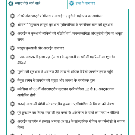
ज्यादा देख़े जाने वाले
हाल के समाचार
तीसरे अंतरराष्ट्रीय 'मीरास-ए-अरबईन-ए-हुसैनी' महोत्सव का आयोजन
ओमान में 'सुल्तान क़ाबूस' क़ुरआन प्रतियोगिता के प्रारंभिक चरण की शुरुआत
अरबईन में क़ुरआनी मोकिबों की गतिविधियाँ: जनसहभागिता और हुसैनी प्रेम का अनूठा
संगम
प्रमुख क़ुरआनी और अरबईन समाचार
नजफ़ अशरफ़ में इमाम रज़ा (अ.स.) के क़ुरआनी कारवाँ की महफ़िलों का शुभारंभ +
वीडियो
मुहर्रम की शुरुआत से अब तक 35 लाख से अधिक विदेशी ज़ायरीन इराक पहुँचे
बैनुल हरमैन में ज़ायरीन की श्रद्धा और आस्था के मनमोहक दृश्य
मलेशिया की 66वीं अंतरराष्ट्रीय क़ुरआन प्रतियोगिता 12 से 18 अक्टूबर तक
आयोजित होगी
सऊदी अरब की 46वीं अंतरराष्ट्रीय क़ुरआन प्रतियोगिता के विवरण की घोषणा
पूरे क़ुरआन का हिफ़्ज़: ग़ज़ा की एक बच्ची के अकेलेपन के घावों का मरहम + वीडियो
अरबईन ज़ायरीन ने हज़रत अब्बास (अ.स.) के सांस्कृतिक मोकिब का गर्मजोशी से स्वागत
किया