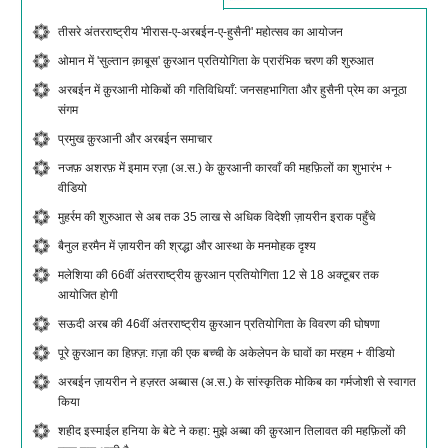
तीसरे अंतरराष्ट्रीय 'मीरास-ए-अरबईन-ए-हुसैनी' महोत्सव का आयोजन
ओमान में 'सुल्तान क़ाबूस' क़ुरआन प्रतियोगिता के प्रारंभिक चरण की शुरुआत
अरबईन में क़ुरआनी मोकिबों की गतिविधियाँ: जनसहभागिता और हुसैनी प्रेम का अनूठा
संगम
प्रमुख क़ुरआनी और अरबईन समाचार
नजफ़ अशरफ़ में इमाम रज़ा (अ.स.) के क़ुरआनी कारवाँ की महफ़िलों का शुभारंभ +
वीडियो
मुहर्रम की शुरुआत से अब तक 35 लाख से अधिक विदेशी ज़ायरीन इराक पहुँचे
बैनुल हरमैन में ज़ायरीन की श्रद्धा और आस्था के मनमोहक दृश्य
मलेशिया की 66वीं अंतरराष्ट्रीय क़ुरआन प्रतियोगिता 12 से 18 अक्टूबर तक
आयोजित होगी
सऊदी अरब की 46वीं अंतरराष्ट्रीय क़ुरआन प्रतियोगिता के विवरण की घोषणा
पूरे क़ुरआन का हिफ़्ज़: ग़ज़ा की एक बच्ची के अकेलेपन के घावों का मरहम + वीडियो
अरबईन ज़ायरीन ने हज़रत अब्बास (अ.स.) के सांस्कृतिक मोकिब का गर्मजोशी से स्वागत
किया
शहीद इस्माईल हनिया के बेटे ने कहा: मुझे अब्बा की क़ुरआन तिलावत की महफ़िलों की