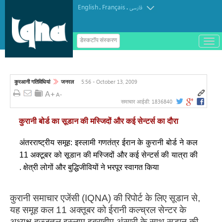
English
Français
.
.
فارسی
ب
डेस्कटॉप संस्करण
ا
ز
و
ب
س
5:56 - October 13, 2009
कुरआनी गतिविधियां
जनरल
ت
ه
ک
1836840
समाचार आईडी:
ر
د
कुरानी बोर्ड का सूडान की मस्जिदों और कई सेन्टर्स का दौरा
ن
م
ن
अंतरराष्ट्रीय समूह: इस्लामी गणतंत्र ईरान के कुरानी बोर्ड ने कल
و
11 अक्टूबर को सूडान की मस्जिदों और कई सेन्टर्स की यात्रा की
. क्षेत्री लोगों और बुद्धिजीवियों ने भरपूर स्वागत किया
कुरानी समाचार एजेंसी (IQNA) की रिपोर्ट के लिए सूडान से,
यह समूह कल 11 अक्तूबर को ईरानी कल्च्रल सेन्टर के
अध्यक्ष हुज्जतुल इस्लाम इब्राहीम अंसारी के साथ सूडान की