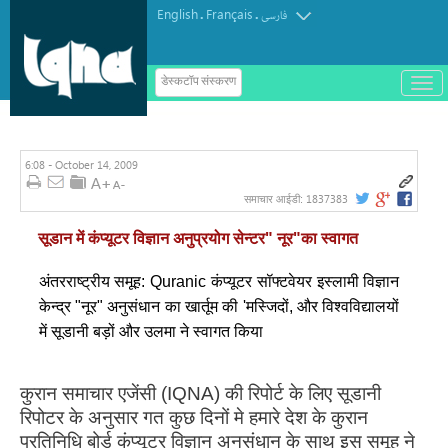
English
Français
.
.
فارسی
ب
डेस्कटॉप संस्करण
ا
ز
و
ب
س
6:08 - October 14, 2009
ت
ه
1837383
समाचार आईडी:
ک
ر
د
सूडान में कंप्यूटर विज्ञान अनुप्रयोग सेन्टर" नूर"का स्वागत
ن
م
ن
अंतरराष्ट्रीय समूह: Quranic कंप्यूटर सॉफ्टवेयर इस्लामी विज्ञान
و
केन्द्र "नूर" अनुसंधान का खार्तूम की 'मस्जिदों, और विश्वविद्यालयों
में सूडानी बड़ों और उलमा ने स्वागत किया
कुरान समाचार एजेंसी (IQNA) की रिपोर्ट के लिए सूडानी
रिपोटर के अनुसार गत कुछ दिनों मे हमारे देश के कुरान
प्रतिनिधि बोर्ड कंप्यूटर विज्ञान अनुसंधान के साथ इस समूह ने