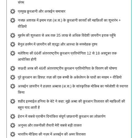
संगम
प्रमुख क़ुरआनी और अरबईन समाचार
नजफ़ अशरफ़ में इमाम रज़ा (अ.स.) के क़ुरआनी कारवाँ की महफ़िलों का शुभारंभ +
वीडियो
मुहर्रम की शुरुआत से अब तक 35 लाख से अधिक विदेशी ज़ायरीन इराक पहुँचे
बैनुल हरमैन में ज़ायरीन की श्रद्धा और आस्था के मनमोहक दृश्य
मलेशिया की 66वीं अंतरराष्ट्रीय क़ुरआन प्रतियोगिता 12 से 18 अक्टूबर तक
आयोजित होगी
सऊदी अरब की 46वीं अंतरराष्ट्रीय क़ुरआन प्रतियोगिता के विवरण की घोषणा
पूरे क़ुरआन का हिफ़्ज़: ग़ज़ा की एक बच्ची के अकेलेपन के घावों का मरहम + वीडियो
अरबईन ज़ायरीन ने हज़रत अब्बास (अ.स.) के सांस्कृतिक मोकिब का गर्मजोशी से स्वागत
किया
शहीद इस्माईल हनिया के बेटे ने कहा: मुझे अब्बा की क़ुरआन तिलावत की महफ़िलों की
बहुत याद आती है
ईरान में सबसे प्राचीन दिनांकित संपूर्ण ज़ाफ़रानी क़ुरआन का लोकार्पण
अनुभव और तकनीकी तैयारी मेरी सबसे बड़ी ताकत
भारतीय मीडिया की नज़र में अरबईन की अमर विरासत