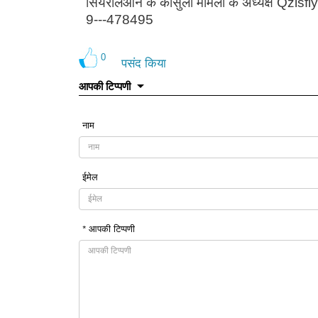
सियरालेओन के कांसुली मामलों के अध्यक्ष Qzlsfl
9---478495
0
पसंद किया
आपकी टिप्पणी
नाम
ईमेल
* आपकी टिप्पणी