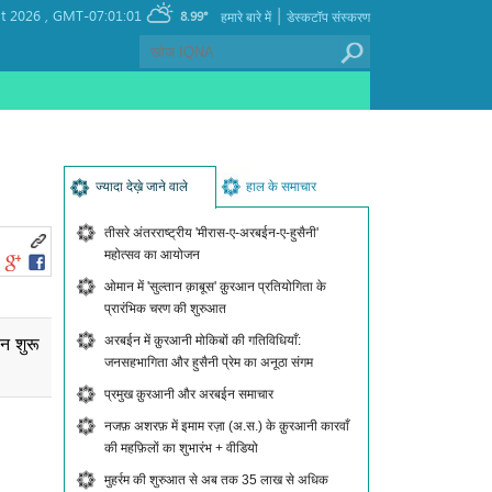
|
t 2026 ,
GMT-07:01:01
8.99°
हमारे बारे में
डेस्कटॉप संस्करण
ज्यादा देख़े जाने वाले
हाल के समाचार
तीसरे अंतरराष्ट्रीय 'मीरास-ए-अरबईन-ए-हुसैनी'
महोत्सव का आयोजन
ओमान में 'सुल्तान क़ाबूस' क़ुरआन प्रतियोगिता के
प्रारंभिक चरण की शुरुआत
अरबईन में क़ुरआनी मोकिबों की गतिविधियाँ:
न शुरू
जनसहभागिता और हुसैनी प्रेम का अनूठा संगम
प्रमुख क़ुरआनी और अरबईन समाचार
नजफ़ अशरफ़ में इमाम रज़ा (अ.स.) के क़ुरआनी कारवाँ
की महफ़िलों का शुभारंभ + वीडियो
मुहर्रम की शुरुआत से अब तक 35 लाख से अधिक