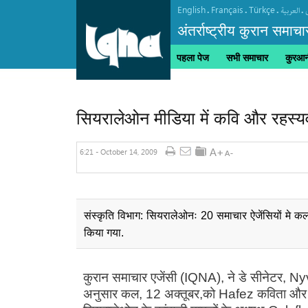
English
Français
Türkçe
.
.
.
.
العربیة
अंतर्राष्ट्रीय कुरान समाचा
पहला पेज
सभी समाचार
कुरआनी
सियरालेओन मीडिया में कवि और रहस्
6:21 - October 14, 2009
संस्कृति विभाग: सियरालेओनः 20 समाचार ऐजेंसियों मे 
किया गया.
कुरान समाचार एजेंसी (IQNA), ने डे सीनेटर, Ny
अनुसार कल, 12 अक्तूबर,को Hafez कविता और ज