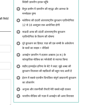
विदेशी ज़ायरीन इराक पहुँचे
बैनुल हरमैन में ज़ायरीन की श्रद्धा और आस्था के
मनमोहक दृश्य
की रिपोर्ट
मलेशिया की 66वीं अंतरराष्ट्रीय क़ुरआन प्रतियोगिता
12 से 18 अक्टूबर तक आयोजित होगी
सऊदी अरब की 46वीं अंतरराष्ट्रीय क़ुरआन
प्रतियोगिता के विवरण की घोषणा
पूरे क़ुरआन का हिफ़्ज़: ग़ज़ा की एक बच्ची के अकेलेपन
के घावों का मरहम + वीडियो
अरबईन ज़ायरीन ने हज़रत अब्बास (अ.स.) के
सांस्कृतिक मोकिब का गर्मजोशी से स्वागत किया
शहीद इस्माईल हनिया के बेटे ने कहा: मुझे अब्बा की
क़ुरआन तिलावत की महफ़िलों की बहुत याद आती है
ईरान में सबसे प्राचीन दिनांकित संपूर्ण ज़ाफ़रानी क़ुरआन
का लोकार्पण
अनुभव और तकनीकी तैयारी मेरी सबसे बड़ी ताकत
भारतीय मीडिया की नज़र में अरबईन की अमर विरासत