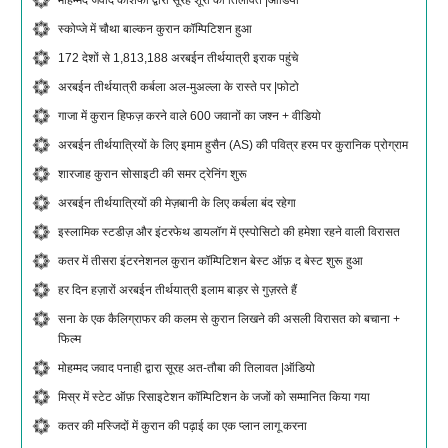
मोहम्मद जवाद काशफी द्वारा सूरह शूरा की तिलावत |ऑडियो
स्कोप्जे में चौथा बाल्कन कुरान कॉम्पिटिशन हुआ
172 देशों से 1,813,188 अरबईन तीर्थयात्री इराक पहुंचे
अरबईन तीर्थयात्री कर्बला अल-मुअल्ला के रास्ते पर |फोटो
गाजा में कुरान हिफज़ करने वाले 600 जवानों का जश्न + वीडियो
अरबईन तीर्थयात्रियों के लिए इमाम हुसैन (AS) की पवित्र हरम पर कुरानिक प्रोग्राम
शारजाह कुरान सोसाइटी की समर ट्रेनिंग शुरू
अरबईन तीर्थयात्रियों की मेज़बानी के लिए कर्बला बंद रहेगा
इस्लामिक स्टडीज़ और इंटरफेथ डायलॉग में एस्पोसिटो की हमेशा रहने वाली विरासत
कतर में तीसरा इंटरनेशनल कुरान कॉम्पिटिशन बेस्ट ऑफ़ द बेस्ट शुरू हुआ
हर दिन हज़ारों अरबईन तीर्थयात्री इलाम बाड़र से गुज़रते हैं
सना के एक कैलिग्राफर की कलम से कुरान लिखने की असली विरासत को बचाना +
फिल्म
मोहम्मद जवाद पनाही द्वारा सूरह अत-तौबा की तिलावत |ऑडियो
मिस्र में स्टेट ऑफ़ रिसाइटेशन कॉम्पिटिशन के जजों को सम्मानित किया गया
कतर की मस्जिदों में कुरान की पढ़ाई का एक प्लान लागू करना