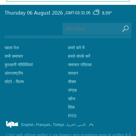
Thursday 06 August 2026
,
8.99°
GMT-03:31:05
पहला पेज
हमारे बारे में
सभी समाचार
हमसे संपर्क करें
कुरआनी गतिविधियां
समाचार पत्रिका
अंतरराष्ट्रीय
मतदान
फोटो - फिल्म
मौसम
संग्रह
खोज
लिंक
RSS
.
.
.
.
فارسی
العربیة
English
Français
Türkçe
1392 सभी अधिकार सुरक्षित © इस वेबसाइट न्यूज इंटरनेशनल कुरान के स्वामित्व में है