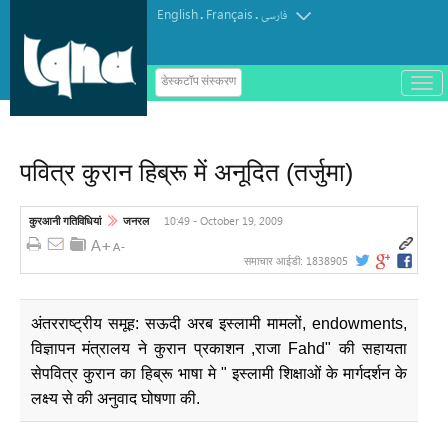
English
Français
.
.
فارسی
ب
डेस्कटॉप संस्करण
ا
ز
و
ب
س
पवित्र कुरान हिब्रू में अनूदित (तर्जुमा)
ت
ه
ک
ر
10:49 - October 19, 2009
कुरआनी गतिविधियां
जनरल
د
ن
1838905
समाचार आईडी:
م
ن
و
अंतरराष्ट्रीय समूह: सऊदी अरब इस्लामी मामलों, endowments,
विज्ञापन मंत्रालय ने कुरान प्रकाशन ,राजा Fahd" की सहायता
सेपवित्र कुरान का हिब्रू भाषा मे " इस्लामी शिक्षाओं के मार्गदर्शन के
लक्ष्य से की अनुवाद घोषणा की.