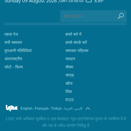
Sunday 09 August 2026
,
8.99°
GMT-14:05:03
पहला पेज
हमारे बारे में
सभी समाचार
हमसे संपर्क करें
कुरआनी गतिविधियां
समाचार पत्रिका
अंतरराष्ट्रीय
मतदान
फोटो - फिल्म
मौसम
संग्रह
खोज
लिंक
RSS
.
.
.
.
فارسی
العربیة
English
Français
Türkçe
1392 सभी अधिकार सुरक्षित © इस वेबसाइट न्यूज इंटरनेशनल कुरान के स्वामित्व में है
और यह के अवैध उपयोग निषिद्ध है