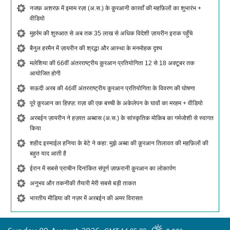
नजफ़ अशरफ़ में इमाम रज़ा (अ.स.) के क़ुरआनी कारवाँ की महफ़िलों का शुभारंभ +
वीडियो
मुहर्रम की शुरुआत से अब तक 35 लाख से अधिक विदेशी ज़ायरीन इराक पहुँचे
बैनुल हरमैन में ज़ायरीन की श्रद्धा और आस्था के मनमोहक दृश्य
मलेशिया की 66वीं अंतरराष्ट्रीय क़ुरआन प्रतियोगिता 12 से 18 अक्टूबर तक
आयोजित होगी
सऊदी अरब की 46वीं अंतरराष्ट्रीय क़ुरआन प्रतियोगिता के विवरण की घोषणा
पूरे क़ुरआन का हिफ़्ज़: ग़ज़ा की एक बच्ची के अकेलेपन के घावों का मरहम + वीडियो
अरबईन ज़ायरीन ने हज़रत अब्बास (अ.स.) के सांस्कृतिक मोकिब का गर्मजोशी से स्वागत
किया
शहीद इस्माईल हनिया के बेटे ने कहा: मुझे अब्बा की क़ुरआन तिलावत की महफ़िलों की
बहुत याद आती है
ईरान में सबसे प्राचीन दिनांकित संपूर्ण ज़ाफ़रानी क़ुरआन का लोकार्पण
अनुभव और तकनीकी तैयारी मेरी सबसे बड़ी ताकत
भारतीय मीडिया की नज़र में अरबईन की अमर विरासत