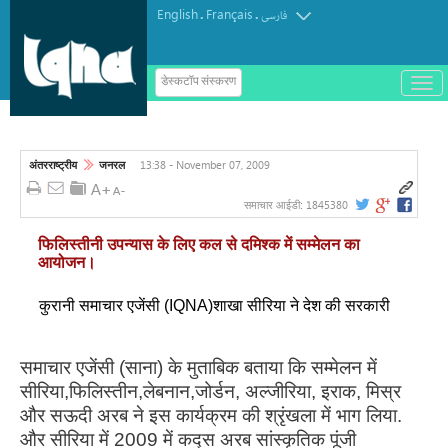
English
Français
.
.
فارسی
ب
डेस्कटॉप संस्करण
ا
ز
و
ب
س
13:38 - November 07, 2009
अंतरराष्ट्रीय
जनरल
ت
ه
ک
1845380
समाचार आईडी:
ر
د
फिलिस्तीनी उपन्यास के लिए कल से दमिश्क में सम्मेलन का
ن
आयोजन।
م
ن
و
कुरानी समाचार एजेंसी (IQNA)शाखा सीरिया ने देश की सरकारी
समाचार एजेंसी (साना) के मुताबिक बताया कि सम्मेलन में
सीरिया,फिलिस्तीन,लेबनान,जोर्डन, अल्जीरिया, इराक, मिस्र
और सऊदी अरब ने इस कार्यक्रम की श्रृंखला में भाग लिया.
और सीरिया में 2009 में कद्स अरब सांस्कृतिक पूंजी