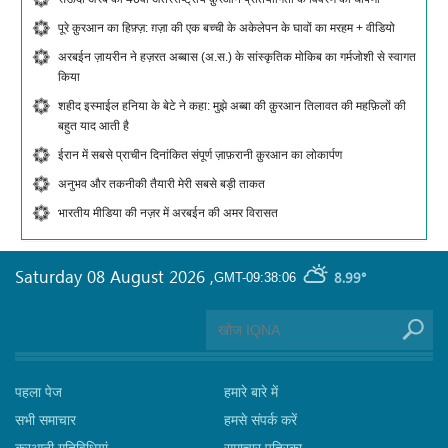
पूरे क़ुरआन का हिफ़्ज़: ग़ज़ा की एक बच्ची के अकेलेपन के घावों का मरहम + वीडियो
अरबईन ज़ायरीन ने हज़रत अब्बास (अ.स.) के सांस्कृतिक मोकिब का गर्मजोशी से स्वागत
किया
शहीद इस्माईल हनिया के बेटे ने कहा: मुझे अब्बा की क़ुरआन तिलावत की महफ़िलों की
बहुत याद आती है
ईरान में सबसे प्राचीन दिनांकित संपूर्ण ज़ाफ़रानी क़ुरआन का लोकार्पण
अनुभव और तकनीकी तैयारी मेरी सबसे बड़ी ताकत
भारतीय मीडिया की नज़र में अरबईन की अमर विरासत
Saturday 08 August 2026
,
8.99°
GMT-09:38:06
पहला पेज
हमारे बारे में
सभी समाचार
हमसे संपर्क करें