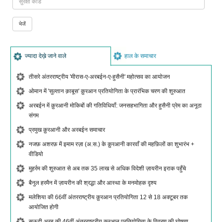
ज्यादा देख़े जाने वाले
हाल के समाचार
तीसरे अंतरराष्ट्रीय 'मीरास-ए-अरबईन-ए-हुसैनी' महोत्सव का आयोजन
ओमान में 'सुल्तान क़ाबूस' क़ुरआन प्रतियोगिता के प्रारंभिक चरण की शुरुआत
अरबईन में क़ुरआनी मोकिबों की गतिविधियाँ: जनसहभागिता और हुसैनी प्रेम का अनूठा
संगम
प्रमुख क़ुरआनी और अरबईन समाचार
नजफ़ अशरफ़ में इमाम रज़ा (अ.स.) के क़ुरआनी कारवाँ की महफ़िलों का शुभारंभ +
वीडियो
मुहर्रम की शुरुआत से अब तक 35 लाख से अधिक विदेशी ज़ायरीन इराक पहुँचे
बैनुल हरमैन में ज़ायरीन की श्रद्धा और आस्था के मनमोहक दृश्य
मलेशिया की 66वीं अंतरराष्ट्रीय क़ुरआन प्रतियोगिता 12 से 18 अक्टूबर तक
आयोजित होगी
सऊदी अरब की 46वीं अंतरराष्ट्रीय क़ुरआन प्रतियोगिता के विवरण की घोषणा