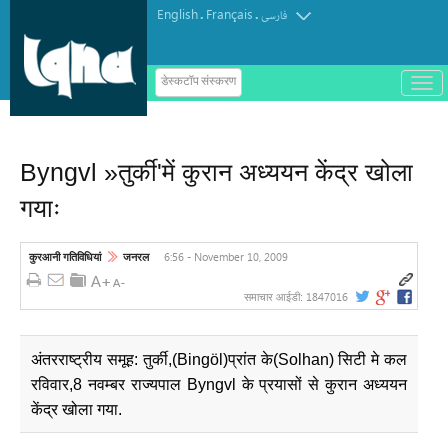
English
Français
.
.
فارسی
ب
डेस्कटॉप संस्करण
ا
ز
و
ب
س
Byngvl »तुर्की'में कुरान अध्ययन केंद्र खोला
ت
ه
गयाः
ک
ر
د
ن
6:56 - November 10, 2009
कुरआनी गतिविधियां
जनरल
م
ن
و
1847016
समाचार आईडी:
अंतरराष्ट्रीय समूह: तुर्की,(Bingöl)प्रांत के(Solhan) सिटी मे कल
रविवार,8 नवम्बर राज्यपाल Byngvl के प्रयासों से कुरान अध्ययन
केंद्र खोला गया.