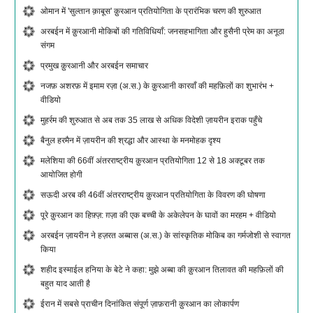
ओमान में 'सुल्तान क़ाबूस' क़ुरआन प्रतियोगिता के प्रारंभिक चरण की शुरुआत
अरबईन में क़ुरआनी मोकिबों की गतिविधियाँ: जनसहभागिता और हुसैनी प्रेम का अनूठा
संगम
प्रमुख क़ुरआनी और अरबईन समाचार
नजफ़ अशरफ़ में इमाम रज़ा (अ.स.) के क़ुरआनी कारवाँ की महफ़िलों का शुभारंभ +
वीडियो
मुहर्रम की शुरुआत से अब तक 35 लाख से अधिक विदेशी ज़ायरीन इराक पहुँचे
बैनुल हरमैन में ज़ायरीन की श्रद्धा और आस्था के मनमोहक दृश्य
मलेशिया की 66वीं अंतरराष्ट्रीय क़ुरआन प्रतियोगिता 12 से 18 अक्टूबर तक
आयोजित होगी
सऊदी अरब की 46वीं अंतरराष्ट्रीय क़ुरआन प्रतियोगिता के विवरण की घोषणा
पूरे क़ुरआन का हिफ़्ज़: ग़ज़ा की एक बच्ची के अकेलेपन के घावों का मरहम + वीडियो
अरबईन ज़ायरीन ने हज़रत अब्बास (अ.स.) के सांस्कृतिक मोकिब का गर्मजोशी से स्वागत
किया
शहीद इस्माईल हनिया के बेटे ने कहा: मुझे अब्बा की क़ुरआन तिलावत की महफ़िलों की
बहुत याद आती है
ईरान में सबसे प्राचीन दिनांकित संपूर्ण ज़ाफ़रानी क़ुरआन का लोकार्पण