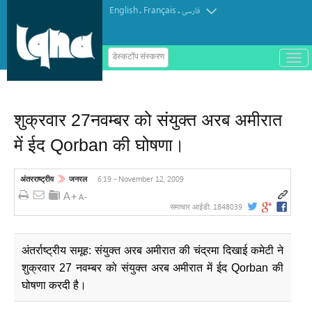
English
Français
.
.
فارسی
ب
डेस्कटॉप संस्करण
ا
ز
و
ب
س
शुक्रवार 27नवम्बर को संयुक्त अरब अमीरात
ت
ه
में ईद Qorban की घोषणा।
ک
ر
د
ن
6:19 - November 12, 2009
अंतरराष्ट्रीय
जनरल
م
ن
و
1848039
समाचार आईडी:
अंतर्राष्ट्रीय समूह: संयुक्त अरब अमीरात की चंद्रमा दिखाई कमेटी ने
शुक्रवार 27 नवम्बर को संयुक्त अरब अमीरात में ईद Qorban की
घोषणा करदी है।