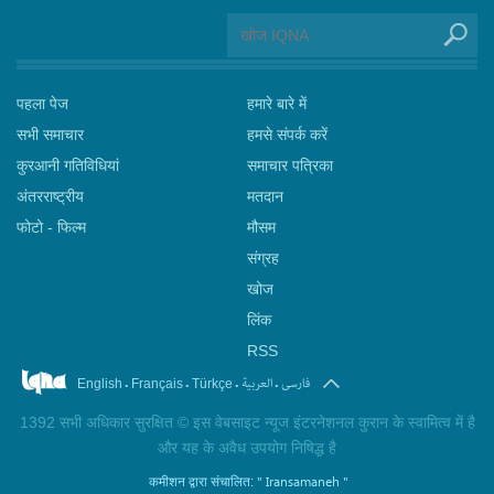
पहला पेज
हमारे बारे में
सभी समाचार
हमसे संपर्क करें
कुरआनी गतिविधियां
समाचार पत्रिका
अंतरराष्ट्रीय
मतदान
फोटो - फिल्म
मौसम
संग्रह
खोज
लिंक
RSS
.
.
.
.
فارسی
العربیة
English
Français
Türkçe
1392 सभी अधिकार सुरक्षित © इस वेबसाइट न्यूज इंटरनेशनल कुरान के स्वामित्व में है
और यह के अवैध उपयोग निषिद्ध है
" Iransamaneh "
कमीशन द्वारा संचालित: