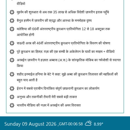
वीडियो
मुहर्रम की शुरुआत से अब तक 35 लाख से अधिक विदेशी ज़ायरीन इराक पहुँचे
बैनुल हरमैन में ज़ायरीन की श्रद्धा और आस्था के मनमोहक दृश्य
मलेशिया की 66वीं अंतरराष्ट्रीय क़ुरआन प्रतियोगिता 12 से 18 अक्टूबर तक
आयोजित होगी
सऊदी अरब की 46वीं अंतरराष्ट्रीय क़ुरआन प्रतियोगिता के विवरण की घोषणा
पूरे क़ुरआन का हिफ़्ज़: ग़ज़ा की एक बच्ची के अकेलेपन के घावों का मरहम + वीडियो
अरबईन ज़ायरीन ने हज़रत अब्बास (अ.स.) के सांस्कृतिक मोकिब का गर्मजोशी से स्वागत
किया
शहीद इस्माईल हनिया के बेटे ने कहा: मुझे अब्बा की क़ुरआन तिलावत की महफ़िलों की
बहुत याद आती है
ईरान में सबसे प्राचीन दिनांकित संपूर्ण ज़ाफ़रानी क़ुरआन का लोकार्पण
अनुभव और तकनीकी तैयारी मेरी सबसे बड़ी ताकत
भारतीय मीडिया की नज़र में अरबईन की अमर विरासत
Sunday 09 August 2026
,
8.99°
GMT-00:06:58