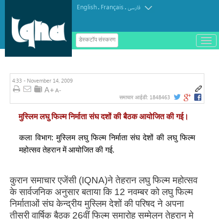
English
Français
.
.
فارسی
ب
डेस्कटॉप संस्करण
ا
ز
و
ب
س
4:33 - November 14, 2009
ت
ه
1848463
समाचार आईडी:
ک
ر
د
मुस्लिम लघु फिल्म निर्माता संघ दशों की बैठक आयोजित की गई।
ن
م
ن
कला विभाग: मुस्लिम लघु फिल्म निर्माता संघ देशों की लघु फिल्म
و
महोत्सव तेहरान में आयोजित की गई.
कुरान समाचार एजेंसी (IQNA)ने तेहरान लघु फिल्म महोत्सव
के सार्वजनिक अनुसार बताया कि 12 नवम्बर को लघु फिल्म
निर्माताओं संघ केन्द्रीय मुस्लिम देशों की परिषद ने अपना
तीसरी वार्षिक बैठक 26वीं फिल्म समारोह सम्मेलन तेहरान मे