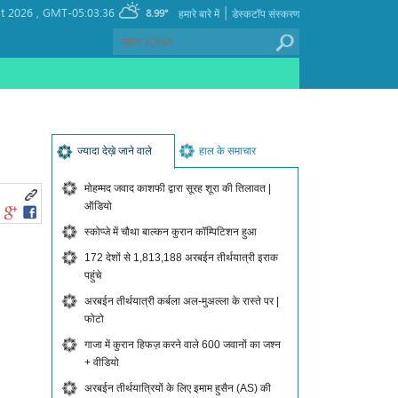
|
t 2026 ,
GMT-05:03:36
8.99°
हमारे बारे में
डेस्कटॉप संस्करण
ज्यादा देख़े जाने वाले
हाल के समाचार
मोहम्मद जवाद काशफी द्वारा सूरह शूरा की तिलावत |
ऑडियो
स्कोप्जे में चौथा बाल्कन कुरान कॉम्पिटिशन हुआ
172 देशों से 1,813,188 अरबईन तीर्थयात्री इराक
पहुंचे
अरबईन तीर्थयात्री कर्बला अल-मुअल्ला के रास्ते पर |
फोटो
गाजा में कुरान हिफज़ करने वाले 600 जवानों का जश्न
+ वीडियो
अरबईन तीर्थयात्रियों के लिए इमाम हुसैन (AS) की