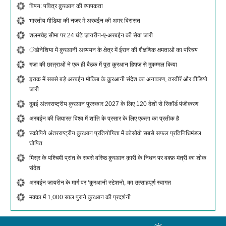
विषय: पवित्र क़ुरआन की व्यापकता
भारतीय मीडिया की नज़र में अरबईन की अमर विरासत
शलमचेह सीमा पर 24 घंटे ज़ायरीन-ए-अरबईन की सेवा जारी
ंडोनेशिया में क़ुरआनी अध्ययन के क्षेत्र में ईरान की शैक्षणिक क्षमताओं का परिचय
ग़ज़ा की छात्राओं ने एक ही बैठक में पूरा क़ुरआन हिफ़्ज़ से मुकम्मल किया
इराक में सबसे बड़े अरबईन मौकिब के क़ुरआनी संदेश का अनावरण, तस्वीरें और वीडियो
जारी
दुबई अंतरराष्ट्रीय क़ुरआन पुरस्कार 2027 के लिए 120 देशों से रिकॉर्ड पंजीकरण
अरबईन की ज़ियारत विश्व में शांति के प्रसार के लिए एकता का प्रतीक है
स्कोपिये अंतरराष्ट्रीय क़ुरआन प्रतियोगिता में कोसोवो सबसे सफल प्रतिनिधिमंडल
घोषित
मिस्र के पश्चिमी प्रांत के सबसे वरिष्ठ क़ुरआन क़ारी के निधन पर वक्फ़ मंत्री का शोक
संदेश
अरबईन ज़ायरीन के मार्ग पर ‘क़ुरआनी स्टेशनो, का उत्साहपूर्ण स्वागत
मक्का में 1,000 साल पुराने कुरआन की प्रदर्शनी