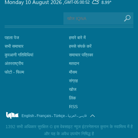
Monday 10 August 2026
,
8.99°
GMT-05:00:52
पहला पेज
हमारे बारे में
सभी समाचार
हमसे संपर्क करें
कुरआनी गतिविधियां
समाचार पत्रिका
अंतरराष्ट्रीय
मतदान
फोटो - फिल्म
मौसम
संग्रह
खोज
लिंक
RSS
.
.
.
.
فارسی
العربیة
English
Français
Türkçe
1392 सभी अधिकार सुरक्षित © इस वेबसाइट न्यूज इंटरनेशनल कुरान के स्वामित्व में है
और यह के अवैध उपयोग निषिद्ध है