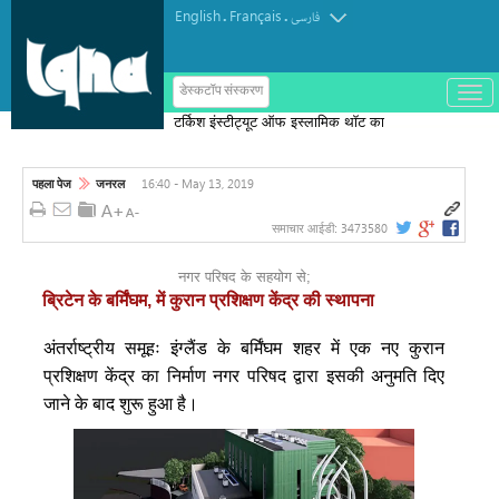
English
Français
.
.
فارسی
ب
डेस्कटॉप संस्करण
ا
टर्किश इंस्टीट्यूट ऑफ इस्लामिक थॉट का
ز
و
पुरस्कार मोरक्को के एक विचारक को दिया गया
ب
س
16:40 - May 13, 2019
पहला पेज
जनरल
ت
ه
ک
3473580
समाचार आईडी:
ر
د
ن
नगर परिषद के सहयोग से;
م
ब्रिटेन के बर्मिंघम, में कुरान प्रशिक्षण केंद्र की स्थापना
ن
و
अंतर्राष्ट्रीय समूहः इंग्लैंड के बर्मिंघम शहर में एक नए कुरान
प्रशिक्षण केंद्र का निर्माण नगर परिषद द्वारा इसकी अनुमति दिए
जाने के बाद शुरू हुआ है।