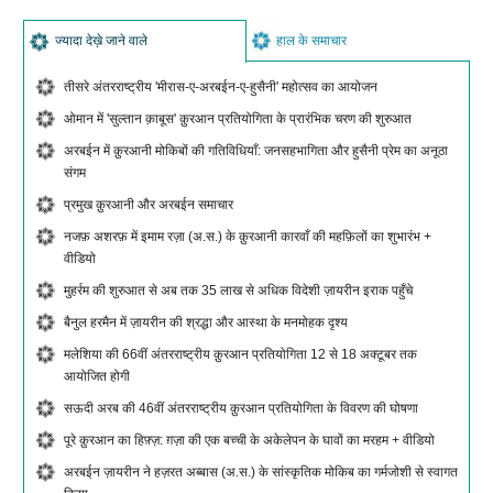
ज्यादा देख़े जाने वाले
हाल के समाचार
तीसरे अंतरराष्ट्रीय 'मीरास-ए-अरबईन-ए-हुसैनी' महोत्सव का आयोजन
ओमान में 'सुल्तान क़ाबूस' क़ुरआन प्रतियोगिता के प्रारंभिक चरण की शुरुआत
अरबईन में क़ुरआनी मोकिबों की गतिविधियाँ: जनसहभागिता और हुसैनी प्रेम का अनूठा
संगम
प्रमुख क़ुरआनी और अरबईन समाचार
नजफ़ अशरफ़ में इमाम रज़ा (अ.स.) के क़ुरआनी कारवाँ की महफ़िलों का शुभारंभ +
वीडियो
मुहर्रम की शुरुआत से अब तक 35 लाख से अधिक विदेशी ज़ायरीन इराक पहुँचे
बैनुल हरमैन में ज़ायरीन की श्रद्धा और आस्था के मनमोहक दृश्य
मलेशिया की 66वीं अंतरराष्ट्रीय क़ुरआन प्रतियोगिता 12 से 18 अक्टूबर तक
आयोजित होगी
सऊदी अरब की 46वीं अंतरराष्ट्रीय क़ुरआन प्रतियोगिता के विवरण की घोषणा
पूरे क़ुरआन का हिफ़्ज़: ग़ज़ा की एक बच्ची के अकेलेपन के घावों का मरहम + वीडियो
अरबईन ज़ायरीन ने हज़रत अब्बास (अ.स.) के सांस्कृतिक मोकिब का गर्मजोशी से स्वागत