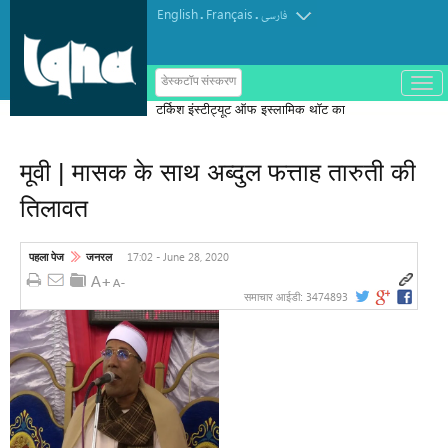
English
Français
.
.
فارسی
ب
डेस्कटॉप संस्करण
ا
ز
و
ب
س
मूवी | मासक के साथ अब्दुल फत्ताह तारुती की
ت
ه
तिलावत
ک
ر
د
ن
17:02 - June 28, 2020
पहला पेज
जनरल
م
ن
و
3474893
समाचार आईडी: