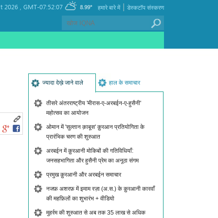
|
t 2026 ,
GMT-07:52:07
8.99°
हमारे बारे में
डेस्कटॉप संस्करण
ज्यादा देख़े जाने वाले
हाल के समाचार
तीसरे अंतरराष्ट्रीय 'मीरास-ए-अरबईन-ए-हुसैनी'
महोत्सव का आयोजन
ओमान में 'सुल्तान क़ाबूस' क़ुरआन प्रतियोगिता के
प्रारंभिक चरण की शुरुआत
अरबईन में क़ुरआनी मोकिबों की गतिविधियाँ:
जनसहभागिता और हुसैनी प्रेम का अनूठा संगम
प्रमुख क़ुरआनी और अरबईन समाचार
नजफ़ अशरफ़ में इमाम रज़ा (अ.स.) के क़ुरआनी कारवाँ
की महफ़िलों का शुभारंभ + वीडियो
मुहर्रम की शुरुआत से अब तक 35 लाख से अधिक