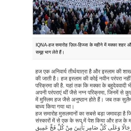
IQNA-हज समारोह ज़िल-हिज्जा के महीने में मक्का शहर और
समूह भाग लेते हैं।
हज एक अनिवार्य तीर्थयात्रा है और इस्लाम की शाख
की जाती है। हज इस्लाम की कोई नवीन परंपरा नहीं है
परिक्रमा की है. यहां तक ​​कि मक्का के बहुदेववा
अपनी परंपराएं थीं जैसे नग्न परिक्रमा, जिनमें से क
में मुस्लिम हज जैसे अनुष्ठान होते हैं। जब तक सुलैमा
बाध्य किया गया था।
हज समारोह मुसलमानों का सबसे बड़ा जमावड़ा है जिसम
संस्कारों में से एक के रूप में पेश किया और हज के महीनों को निर्धा
يَأْتُوكَ رِجَالًا وَعَلَى كُلِّ ضَامِرٍ يَأْتِينَ مِنْ كُلِّ فَجٍّ عَمِيقٍ» ( (हज/27), पैगंबर इब्राहिम (पीबीयूएच) 