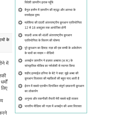
विदेशी ज़ायरीन इराक पहुँचे
बैनुल हरमैन में ज़ायरीन की श्रद्धा और आस्था के
मनमोहक दृश्य
मलेशिया की 66वीं अंतरराष्ट्रीय क़ुरआन प्रतियोगिता
12 से 18 अक्टूबर तक आयोजित होगी
सऊदी अरब की 46वीं अंतरराष्ट्रीय क़ुरआन
यों के
प्रतियोगिता के विवरण की घोषणा
पूरे क़ुरआन का हिफ़्ज़: ग़ज़ा की एक बच्ची के अकेलेपन
के घावों का मरहम + वीडियो
अरबईन ज़ायरीन ने हज़रत अब्बास (अ.स.) के
े में
सांस्कृतिक मोकिब का गर्मजोशी से स्वागत किया
शहीद इस्माईल हनिया के बेटे ने कहा: मुझे अब्बा की
उनकी
क़ुरआन तिलावत की महफ़िलों की बहुत याद आती है
र्मों
ईरान में सबसे प्राचीन दिनांकित संपूर्ण ज़ाफ़रानी क़ुरआन
े लिए
का लोकार्पण
अनुभव और तकनीकी तैयारी मेरी सबसे बड़ी ताकत
्य
भारतीय मीडिया की नज़र में अरबईन की अमर विरासत