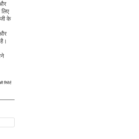
 और
 लिए
जी के
 और
 है।
ने
की रिपोर्ट