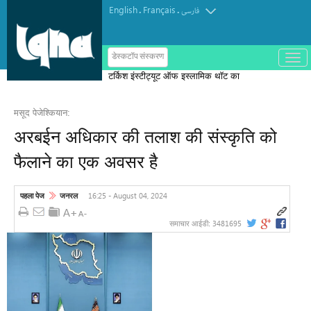
English
Français
.
.
فارسی
ب
डेस्कटॉप संस्करण
ا
टर्किश इंस्टीट्यूट ऑफ इस्लामिक थॉट का
ز
و
पुरस्कार मोरक्को के एक विचारक को दिया गया
ب
س
मसूद पेजेश्कियान:
ت
ه
अरबईन अधिकार की तलाश की संस्कृति को
ک
ر
फैलाने का एक अवसर है
د
ن
م
ن
16:25 - August 04, 2024
पहला पेज
जनरल
و
3481695
समाचार आईडी: