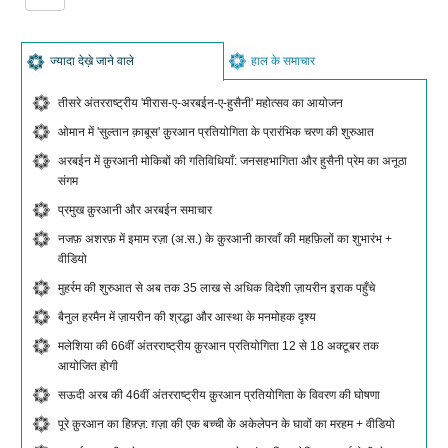
ज्यादा देख़े जाने वाले
हाल के समाचार
तीसरे अंतरराष्ट्रीय 'मीरास-ए-अरबईन-ए-हुसैनी' महोत्सव का आयोजन
ओमान में 'सुल्तान क़ाबूस' क़ुरआन प्रतियोगिता के प्रारंभिक चरण की शुरुआत
अरबईन में क़ुरआनी मोकिबों की गतिविधियाँ: जनसहभागिता और हुसैनी प्रेम का अनूठा
संगम
प्रमुख क़ुरआनी और अरबईन समाचार
नजफ़ अशरफ़ में इमाम रज़ा (अ.स.) के क़ुरआनी कारवाँ की महफ़िलों का शुभारंभ +
वीडियो
मुहर्रम की शुरुआत से अब तक 35 लाख से अधिक विदेशी ज़ायरीन इराक पहुँचे
बैनुल हरमैन में ज़ायरीन की श्रद्धा और आस्था के मनमोहक दृश्य
मलेशिया की 66वीं अंतरराष्ट्रीय क़ुरआन प्रतियोगिता 12 से 18 अक्टूबर तक
आयोजित होगी
सऊदी अरब की 46वीं अंतरराष्ट्रीय क़ुरआन प्रतियोगिता के विवरण की घोषणा
पूरे क़ुरआन का हिफ़्ज़: ग़ज़ा की एक बच्ची के अकेलेपन के घावों का मरहम + वीडियो