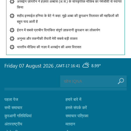
अरबईन ज़ायरीन ने हज़रत अब्बास (अ.स.) के सांस्कृतिक मोकिब का गर्मजोशी से स्वागत
किया
शहीद इस्माईल हनिया के बेटे ने कहा: मुझे अब्बा की क़ुरआन तिलावत की महफ़िलों की
बहुत याद आती है
ईरान में सबसे प्राचीन दिनांकित संपूर्ण ज़ाफ़रानी क़ुरआन का लोकार्पण
अनुभव और तकनीकी तैयारी मेरी सबसे बड़ी ताकत
भारतीय मीडिया की नज़र में अरबईन की अमर विरासत
Friday 07 August 2026
,
8.99°
GMT-17:16:41
पहला पेज
हमारे बारे में
सभी समाचार
हमसे संपर्क करें
कुरआनी गतिविधियां
समाचार पत्रिका
अंतरराष्ट्रीय
मतदान