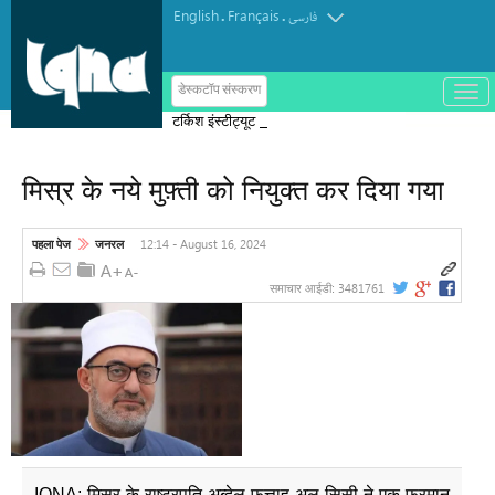
English
Français
.
.
فارسی
ب
डेस्कटॉप संस्करण
ا
टर्किश इंस्टीट्यूट ऑफ इस्लामिक थॉट का
ز
و
पुरस्कार मोरक्को के एक विचारक को दिया गया
ب
س
मिस्र के नये मुफ़्ती को नियुक्त कर दिया गया
ت
ه
ک
ر
12:14 - August 16, 2024
पहला पेज
जनरल
د
ن
3481761
समाचार आईडी:
م
ن
و
IQNA: मिस्र के राष्ट्रपति अब्देल फत्ताह अल-सिसी ने एक फरमान