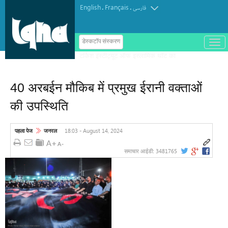
English
Français
.
.
فارسی
ب
डेस्कटॉप संस्करण
ا
ز
و
ب
س
40 अरबईन मौकिब में प्रमुख ईरानी वक्ताओं
ت
ه
की उपस्थिति
ک
ر
د
ن
18:03 - August 14, 2024
पहला पेज
जनरल
م
ن
و
3481765
समाचार आईडी: