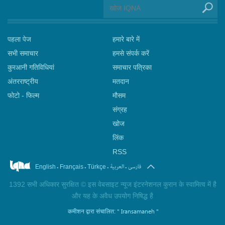
पहला पेज
हमारे बारे में
सभी समाचार
हमसे संपर्क करें
कुरआनी गतिविधियां
समाचार पत्रिका
अंतरराष्ट्रीय
मतदान
फोटो - फिल्म
मौसम
संग्रह
खोज
लिंक
RSS
.
.
.
.
فارسی
العربیة
English
Français
Türkçe
1392 सभी अधिकार सुरक्षित © इस वेबसाइट न्यूज इंटरनेशनल कुरान के स्वामित्व में है
और यह के अवैध उपयोग निषिद्ध है
" Iransamaneh "
कमीशन द्वारा संचालित: