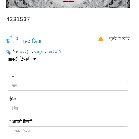
4231537
0
त्रुटि की रिपोर्ट
पसंद किया
टैग:
،
،
अरबईन
प्रमुख
उपस्थिति
आपकी टिप्पणी
नाम
ईमेल
* आपकी टिप्पणी