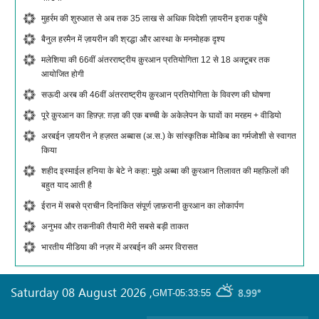
मुहर्रम की शुरुआत से अब तक 35 लाख से अधिक विदेशी ज़ायरीन इराक पहुँचे
बैनुल हरमैन में ज़ायरीन की श्रद्धा और आस्था के मनमोहक दृश्य
मलेशिया की 66वीं अंतरराष्ट्रीय क़ुरआन प्रतियोगिता 12 से 18 अक्टूबर तक
आयोजित होगी
सऊदी अरब की 46वीं अंतरराष्ट्रीय क़ुरआन प्रतियोगिता के विवरण की घोषणा
पूरे क़ुरआन का हिफ़्ज़: ग़ज़ा की एक बच्ची के अकेलेपन के घावों का मरहम + वीडियो
अरबईन ज़ायरीन ने हज़रत अब्बास (अ.स.) के सांस्कृतिक मोकिब का गर्मजोशी से स्वागत
किया
शहीद इस्माईल हनिया के बेटे ने कहा: मुझे अब्बा की क़ुरआन तिलावत की महफ़िलों की
बहुत याद आती है
ईरान में सबसे प्राचीन दिनांकित संपूर्ण ज़ाफ़रानी क़ुरआन का लोकार्पण
अनुभव और तकनीकी तैयारी मेरी सबसे बड़ी ताकत
भारतीय मीडिया की नज़र में अरबईन की अमर विरासत
Saturday 08 August 2026
,
8.99°
GMT-05:33:55