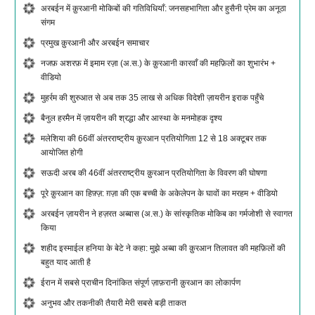
अरबईन में क़ुरआनी मोकिबों की गतिविधियाँ: जनसहभागिता और हुसैनी प्रेम का अनूठा
संगम
प्रमुख क़ुरआनी और अरबईन समाचार
नजफ़ अशरफ़ में इमाम रज़ा (अ.स.) के क़ुरआनी कारवाँ की महफ़िलों का शुभारंभ +
वीडियो
मुहर्रम की शुरुआत से अब तक 35 लाख से अधिक विदेशी ज़ायरीन इराक पहुँचे
बैनुल हरमैन में ज़ायरीन की श्रद्धा और आस्था के मनमोहक दृश्य
मलेशिया की 66वीं अंतरराष्ट्रीय क़ुरआन प्रतियोगिता 12 से 18 अक्टूबर तक
आयोजित होगी
सऊदी अरब की 46वीं अंतरराष्ट्रीय क़ुरआन प्रतियोगिता के विवरण की घोषणा
पूरे क़ुरआन का हिफ़्ज़: ग़ज़ा की एक बच्ची के अकेलेपन के घावों का मरहम + वीडियो
अरबईन ज़ायरीन ने हज़रत अब्बास (अ.स.) के सांस्कृतिक मोकिब का गर्मजोशी से स्वागत
किया
शहीद इस्माईल हनिया के बेटे ने कहा: मुझे अब्बा की क़ुरआन तिलावत की महफ़िलों की
बहुत याद आती है
ईरान में सबसे प्राचीन दिनांकित संपूर्ण ज़ाफ़रानी क़ुरआन का लोकार्पण
अनुभव और तकनीकी तैयारी मेरी सबसे बड़ी ताकत