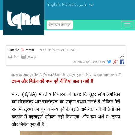
English
Français
.
.
فارسی
ب
डेस्कटॉप संस्करण
ا
टर्किश इंस्टीट्यूट ऑफ इस्लामिक थॉट का
ز
و
पुरस्कार मोरक्को के एक विचारक को दिया गया
ب
س
15:33 - November 11, 2024
पहला पेज
जनरल
ت
ه
ک
3482345
समाचार आईडी:
ر
د
ن
भारत के अहलुल-बैत (अ0) फाउंडेशन के प्रमुख इकना के साथ एक साक्षात्कार में:
م
ट्रम्प और बिडेन की मध्य पूर्व नीतियां अलग नहीं हैं
ن
و
भारत (IQNA) भारतीय विचारक ने कहा: कि कुछ लोग अमेरिका
को लोकतंत्र और स्वतंत्रता का उद्गम स्थल मानते हैं, लेकिन मेरी
राय में, ट्रम्प का चुनाव मध्य पूर्व के प्रति अमेरिका की नीतियों को
बदलने में महत्वपूर्ण भूमिका नहीं निभाएगा, और इस अर्थ में, ट्रम्प
और बिडेन एक ही हैं।