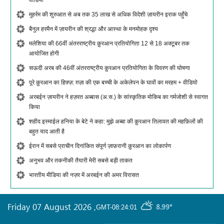
मुहर्रम की शुरुआत से अब तक 35 लाख से अधिक विदेशी ज़ायरीन इराक पहुँचे
बैनुल हरमैन में ज़ायरीन की श्रद्धा और आस्था के मनमोहक दृश्य
मलेशिया की 66वीं अंतरराष्ट्रीय क़ुरआन प्रतियोगिता 12 से 18 अक्टूबर तक
आयोजित होगी
सऊदी अरब की 46वीं अंतरराष्ट्रीय क़ुरआन प्रतियोगिता के विवरण की घोषणा
पूरे क़ुरआन का हिफ़्ज़: ग़ज़ा की एक बच्ची के अकेलेपन के घावों का मरहम + वीडियो
अरबईन ज़ायरीन ने हज़रत अब्बास (अ.स.) के सांस्कृतिक मोकिब का गर्मजोशी से स्वागत
किया
शहीद इस्माईल हनिया के बेटे ने कहा: मुझे अब्बा की क़ुरआन तिलावत की महफ़िलों की
बहुत याद आती है
ईरान में सबसे प्राचीन दिनांकित संपूर्ण ज़ाफ़रानी क़ुरआन का लोकार्पण
अनुभव और तकनीकी तैयारी मेरी सबसे बड़ी ताकत
भारतीय मीडिया की नज़र में अरबईन की अमर विरासत
Friday 07 August 2026
,
8.99°
GMT-08:24:01