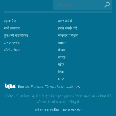
पहला पेज
हमारे बारे में
सभी समाचार
हमसे संपर्क करें
कुरआनी गतिविधियां
समाचार पत्रिका
अंतरराष्ट्रीय
मतदान
फोटो - फिल्म
मौसम
संग्रह
खोज
लिंक
RSS
.
.
.
.
فارسی
العربیة
English
Français
Türkçe
1392 सभी अधिकार सुरक्षित © इस वेबसाइट न्यूज इंटरनेशनल कुरान के स्वामित्व में है
और यह के अवैध उपयोग निषिद्ध है
" Iransamaneh "
कमीशन द्वारा संचालित: