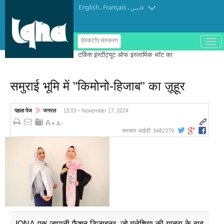
English
Français
.
.
فارسی
ب
डेस्कटॉप संस्करण
ا
ز
و
ب
س
समुराई भूमि में "किमोनो-हिजाब" का ज़ूहूर
ت
ه
ک
ر
15:03 - November 17, 2024
पहला पेज
जनरल
د
ن
3482379
समाचार आईडी:
م
ن
و
IQNA-एक जापानी फैशन डिजाइनर, जो मलेशिया की यात्रा के बाद