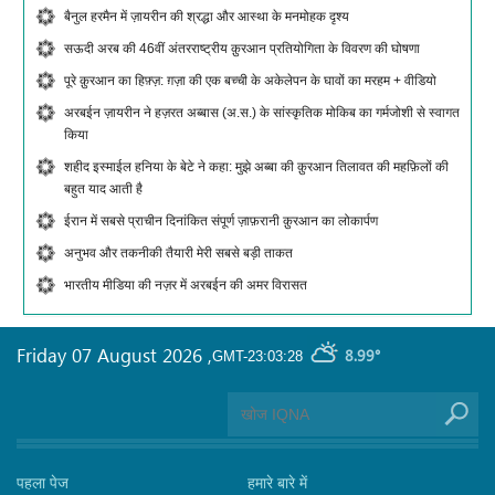
बैनुल हरमैन में ज़ायरीन की श्रद्धा और आस्था के मनमोहक दृश्य
सऊदी अरब की 46वीं अंतरराष्ट्रीय क़ुरआन प्रतियोगिता के विवरण की घोषणा
पूरे क़ुरआन का हिफ़्ज़: ग़ज़ा की एक बच्ची के अकेलेपन के घावों का मरहम + वीडियो
अरबईन ज़ायरीन ने हज़रत अब्बास (अ.स.) के सांस्कृतिक मोकिब का गर्मजोशी से स्वागत
किया
शहीद इस्माईल हनिया के बेटे ने कहा: मुझे अब्बा की क़ुरआन तिलावत की महफ़िलों की
बहुत याद आती है
ईरान में सबसे प्राचीन दिनांकित संपूर्ण ज़ाफ़रानी क़ुरआन का लोकार्पण
अनुभव और तकनीकी तैयारी मेरी सबसे बड़ी ताकत
भारतीय मीडिया की नज़र में अरबईन की अमर विरासत
Friday 07 August 2026
,
8.99°
GMT-23:03:28
पहला पेज
हमारे बारे में