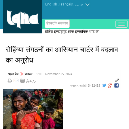
English
Français
.
.
فارسی
ب
डेस्कटॉप संस्करण
ا
टर्किश इंस्टीट्यूट ऑफ इस्लामिक थॉट का
ز
و
पुरस्कार मोरक्को के एक विचारक को दिया गया
ب
س
रोहिंग्या संगठनों का आसियान चार्टर में बदलाव
ت
ه
का अनुरोध
ک
ر
د
ن
9:00 - November 25, 2024
पहला पेज
जनरल
م
ن
و
3482433
समाचार आईडी: