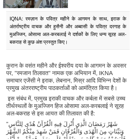
IQNA: रमज़ान के पवित्र महीने के आगमन के साथ, इराक के
अंतर्राष्ट्रीय वाचक और हुसैनी और अब्बासी के पवित्र दरगाह के
मुअज्जिन, ओसामा अल-करबलाई ने दर्शकों के लिए धन्य सूरह अल-
बकराह से कुछ अंश प्रस्तुत किए।
कुरान के वसंत महीने और ईश्वरीय दया के आगमन के अवसर
पर, "रमजान तिलावत" नामक एक अभियान में, IKNA
समाचार एजेंसी ने इराक, लेबनान, मिस्र आदि विभिन्न देशों के
प्रमुख अंतरराष्ट्रीय पाठकर्ताओं को आमंत्रित किया है।
इस संबंध में, प्रमुख इराकी वाचक और कर्बला में सबसे उच्च
तीर्थस्थलों के मुअज्जिन हिज ओसामा अल-करबलाई ने सूरह
अल-बकराह से इस आयत की तिलावत की है:
"شَهْرُ رَمَضَانَ الَّذِي أُنْزِلَ فِيهِ الْقُرْآنُ هُدًى لِلنَّاسِ
وَبَيِّنَاتٍ مِنَ الْهُدَى وَالْفُرْقَانِ فَمَنْ شَهِدَ مِنْكُمُ الشَّهْرَ
فَلْيَصُمْهُ وَمَنْ كَانَ مَرِيضًا أَوْ عَلَى سَفَرٍ فَعِدَّةٌ مِنْ أَيَّامٍ