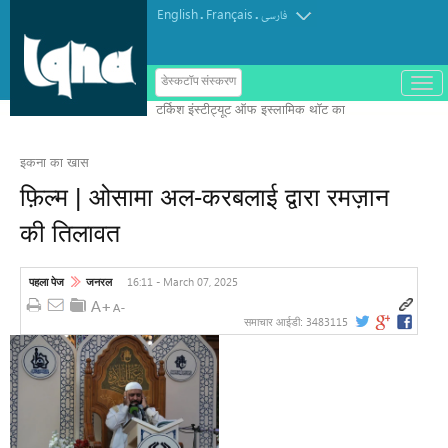
English
Français
.
.
فارسی
ب
डेस्कटॉप संस्करण
ا
ز
و
ب
س
इकना का खास
ت
ه
फ़िल्म | ओसामा अल-करबलाई द्वारा रमज़ान
ک
ر
की तिलावत
د
ن
م
ن
16:11 - March 07, 2025
पहला पेज
जनरल
و
3483115
समाचार आईडी: