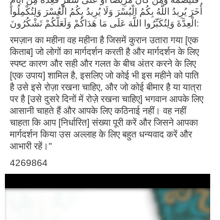
أُخَرَ يُرِيدُ اللَّهُ بِكُمُ الْيُسْرَ وَلَا يُرِيدُ بِكُمُ الْعُسْرَ وَلِتُكْمِلُوا
الْعِدَّةَ وَلِتُكَبِّرُوا اللَّهَ عَلَى مَا هَدَاكُمْ وَلَعَلَّكُمْ تَشْكُرُونَ:
रमज़ान का महीना वह महीना है जिसमें कुरान उतारा गया [एक
किताब] जो लोगों का मार्गदर्शन करती है और मार्गदर्शन के लिए
स्पष्ट कारण और सही और गलत के बीच अंतर करने के लिए
[एक उपाय] शामिल है, इसलिए जो कोई भी इस महीने को पाति
है उसे इसे रोज़ा रखना चाहिए, और जो कोई बीमार है या यात्रा
पर है [उसे दुसरे दिनों में रोज़े रखना चाहिए] भगवान आपके लिए
आसानी चाहते हैं और आपके लिए कठिनाई नहीं। वह नहीं
चाहता कि आप [निर्धारित] संख्या पूरी करें और जिसने आपका
मार्गदर्शन किया उस अल्लाह के लिए बहुत धन्यवाद करें और
आभारी रहें।"
4269864