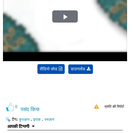
Play
Video
वीडियो कोड
डाउनलोड
0
त्रुटि की रिपोर्ट
पसंद किया
टैग:
،
،
कुरआन
इराक
रमज़ान
आपकी टिप्पणी