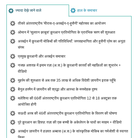
ज्यादा देख़े जाने वाले
हाल के समाचार
तीसरे अंतरराष्ट्रीय 'मीरास-ए-अरबईन-ए-हुसैनी' महोत्सव का आयोजन
ओमान में 'सुल्तान क़ाबूस' क़ुरआन प्रतियोगिता के प्रारंभिक चरण की शुरुआत
अरबईन में क़ुरआनी मोकिबों की गतिविधियाँ: जनसहभागिता और हुसैनी प्रेम का अनूठा
संगम
प्रमुख क़ुरआनी और अरबईन समाचार
नजफ़ अशरफ़ में इमाम रज़ा (अ.स.) के क़ुरआनी कारवाँ की महफ़िलों का शुभारंभ +
वीडियो
मुहर्रम की शुरुआत से अब तक 35 लाख से अधिक विदेशी ज़ायरीन इराक पहुँचे
बैनुल हरमैन में ज़ायरीन की श्रद्धा और आस्था के मनमोहक दृश्य
मलेशिया की 66वीं अंतरराष्ट्रीय क़ुरआन प्रतियोगिता 12 से 18 अक्टूबर तक
आयोजित होगी
सऊदी अरब की 46वीं अंतरराष्ट्रीय क़ुरआन प्रतियोगिता के विवरण की घोषणा
पूरे क़ुरआन का हिफ़्ज़: ग़ज़ा की एक बच्ची के अकेलेपन के घावों का मरहम + वीडियो
अरबईन ज़ायरीन ने हज़रत अब्बास (अ.स.) के सांस्कृतिक मोकिब का गर्मजोशी से स्वागत
किया