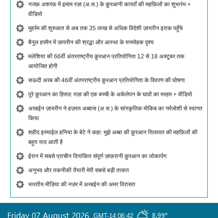
नजफ़ अशरफ़ में इमाम रज़ा (अ.स.) के क़ुरआनी कारवाँ की महफ़िलों का शुभारंभ +
वीडियो
मुहर्रम की शुरुआत से अब तक 35 लाख से अधिक विदेशी ज़ायरीन इराक पहुँचे
बैनुल हरमैन में ज़ायरीन की श्रद्धा और आस्था के मनमोहक दृश्य
मलेशिया की 66वीं अंतरराष्ट्रीय क़ुरआन प्रतियोगिता 12 से 18 अक्टूबर तक
आयोजित होगी
सऊदी अरब की 46वीं अंतरराष्ट्रीय क़ुरआन प्रतियोगिता के विवरण की घोषणा
पूरे क़ुरआन का हिफ़्ज़: ग़ज़ा की एक बच्ची के अकेलेपन के घावों का मरहम + वीडियो
अरबईन ज़ायरीन ने हज़रत अब्बास (अ.स.) के सांस्कृतिक मोकिब का गर्मजोशी से स्वागत
किया
शहीद इस्माईल हनिया के बेटे ने कहा: मुझे अब्बा की क़ुरआन तिलावत की महफ़िलों की
बहुत याद आती है
ईरान में सबसे प्राचीन दिनांकित संपूर्ण ज़ाफ़रानी क़ुरआन का लोकार्पण
अनुभव और तकनीकी तैयारी मेरी सबसे बड़ी ताकत
भारतीय मीडिया की नज़र में अरबईन की अमर विरासत
Friday 07 August 2026
,
8.99°
GMT-14:06:42