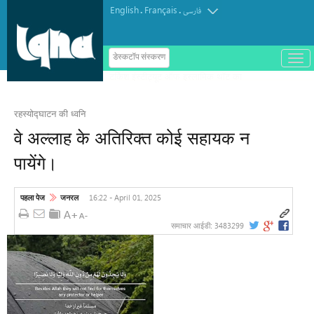
English
Français
.
.
فارسی
ب
डेस्कटॉप संस्करण
ا
ز
و
ب
س
रहस्योद्घाटन की ध्वनि
ت
ه
वे अल्लाह के अतिरिक्त कोई सहायक न
ک
ر
पायेंगे।
د
ن
م
ن
16:22 - April 01, 2025
पहला पेज
जनरल
و
3483299
समाचार आईडी: