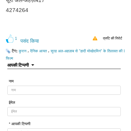
सूरा अल-अहज़ाब17
4274264
1
त्रुटि की रिपोर्ट
पसंद किया
टैग:
،
،
कुरान
दैनिक आयत
सूरह अल-अहज़ाब से "हादी मोवहेदमिन" के तिलावत की I
फिल्म
आपकी टिप्पणी
नाम
ईमेल
* आपकी टिप्पणी