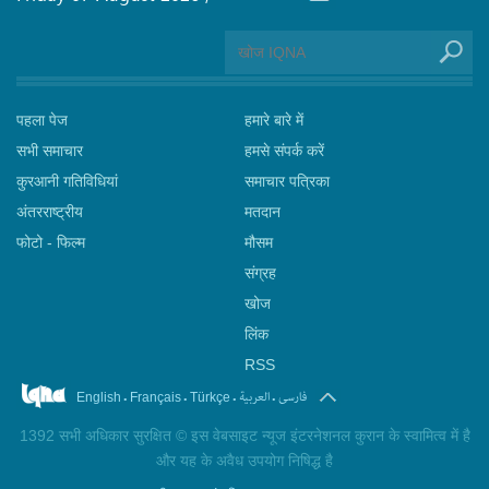
पहला पेज
हमारे बारे में
सभी समाचार
हमसे संपर्क करें
कुरआनी गतिविधियां
समाचार पत्रिका
अंतरराष्ट्रीय
मतदान
फोटो - फिल्म
मौसम
संग्रह
खोज
लिंक
RSS
.
.
.
.
فارسی
العربیة
English
Français
Türkçe
1392 सभी अधिकार सुरक्षित © इस वेबसाइट न्यूज इंटरनेशनल कुरान के स्वामित्व में है
और यह के अवैध उपयोग निषिद्ध है