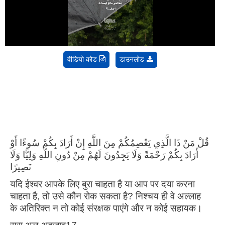
Video
वीडियो कोड
डाउनलोड
قُلْ مَنْ ذَا الَّذِي يَعْصِمُكُمْ مِنَ اللَّهِ إِنْ أَرَادَ بِكُمْ سُوءًا أَوْ
أَرَادَ بِكُمْ رَحْمَةً وَلَا يَجِدُونَ لَهُمْ مِنْ دُونِ اللَّهِ وَلِيًّا وَلَا
نَصِيرًا
यदि ईश्वर आपके लिए बुरा चाहता है या आप पर दया करना
चाहता है, तो उसे कौन रोक सकता है? निश्चय ही वे अल्लाह
के अतिरिक्त न तो कोई संरक्षक पाएंगे और न कोई सहायक।