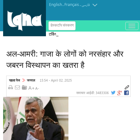
English
Français
.
.
فارسی
ب
डेस्कटॉप संस्करण
ا
टर्किश इंस्टीट्यूट ऑफ इस्लामिक थॉट का
ز
و
पुरस्कार मोरक्को के एक विचारक को दिया गया
ب
س
अल-आमरी: गाजा के लोगों को नरसंहार और
ت
ه
जबरन विस्थापन का खतरा है
ک
ر
د
ن
15:54 - April 02, 2025
पहला पेज
जनरल
م
ن
و
3483306
समाचार आईडी: