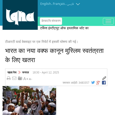
English
Français
.
.
فارسی
ب
डेस्कटॉप संस्करण
ا
टर्किश इंस्टीट्यूट ऑफ इस्लामिक थॉट का
ز
و
पुरस्कार मोरक्को के एक विचारक को दिया गया
ب
س
टीआरटी वर्ल्ड वेबसाइट पर एक रिपोर्ट में इसकी घोषणा की गई।
ت
ه
भारत का नया वक्फ कानून मुस्लिम स्वतंत्रता
ک
ر
के लिए खतरा
د
ن
م
ن
18:30 - April 12, 2025
पहला पेज
जनरल
و
3483357
समाचार आईडी: