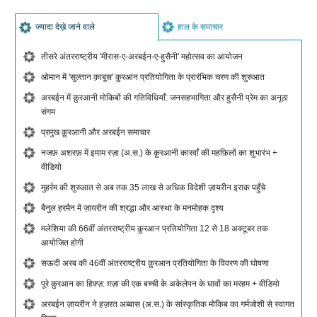
ज्यादा देख़े जाने वाले
हाल के समाचार
तीसरे अंतरराष्ट्रीय 'मीरास-ए-अरबईन-ए-हुसैनी' महोत्सव का आयोजन
ओमान में 'सुल्तान क़ाबूस' क़ुरआन प्रतियोगिता के प्रारंभिक चरण की शुरुआत
अरबईन में क़ुरआनी मोकिबों की गतिविधियाँ: जनसहभागिता और हुसैनी प्रेम का अनूठा
संगम
प्रमुख क़ुरआनी और अरबईन समाचार
नजफ़ अशरफ़ में इमाम रज़ा (अ.स.) के क़ुरआनी कारवाँ की महफ़िलों का शुभारंभ +
वीडियो
मुहर्रम की शुरुआत से अब तक 35 लाख से अधिक विदेशी ज़ायरीन इराक पहुँचे
बैनुल हरमैन में ज़ायरीन की श्रद्धा और आस्था के मनमोहक दृश्य
मलेशिया की 66वीं अंतरराष्ट्रीय क़ुरआन प्रतियोगिता 12 से 18 अक्टूबर तक
आयोजित होगी
सऊदी अरब की 46वीं अंतरराष्ट्रीय क़ुरआन प्रतियोगिता के विवरण की घोषणा
पूरे क़ुरआन का हिफ़्ज़: ग़ज़ा की एक बच्ची के अकेलेपन के घावों का मरहम + वीडियो
अरबईन ज़ायरीन ने हज़रत अब्बास (अ.स.) के सांस्कृतिक मोकिब का गर्मजोशी से स्वागत