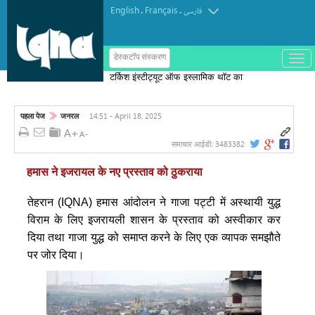
English
Français
.
.
فارسی
ب
डेस्कटॉप संस्करण
ا
टर्किश इंस्टीट्यूट ऑफ इस्लामिक थॉट का
ز
و
पुरस्कार मोरक्को के एक विचारक को दिया गया
ب
س
14:51 - April 18, 2025
पहला पेज
जनरल
ت
ه
ک
3483382
समाचार आईडी:
ر
د
हमास ने इजरायल के नए प्रस्ताव को ठुकराया
ن
م
ن
तेहरान (IQNA) हमास आंदोलन ने गाजा पट्टी में अस्थायी युद्ध
و
विराम के लिए इजरायली शासन के प्रस्ताव को अस्वीकार कर
दिया तथा गाजा युद्ध को समाप्त करने के लिए एक व्यापक समझौते
पर जोर दिया।