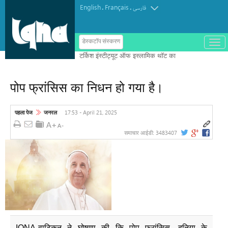
English
Français
.
.
فارسی
ب
डेस्कटॉप संस्करण
ا
ز
و
ب
س
पोप फ्रांसिस का निधन हो गया है।
ت
ه
ک
ر
17:53 - April 21, 2025
पहला पेज
जनरल
د
ن
3483407
समाचार आईडी:
م
ن
و
IQNA-वाटिकन ने घोषणा की कि पोप फ्रांसिस, दुनिया के