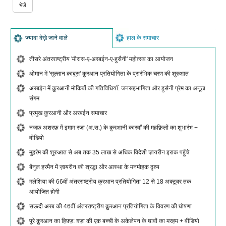
ज्यादा देख़े जाने वाले
हाल के समाचार
तीसरे अंतरराष्ट्रीय 'मीरास-ए-अरबईन-ए-हुसैनी' महोत्सव का आयोजन
ओमान में 'सुल्तान क़ाबूस' क़ुरआन प्रतियोगिता के प्रारंभिक चरण की शुरुआत
अरबईन में क़ुरआनी मोकिबों की गतिविधियाँ: जनसहभागिता और हुसैनी प्रेम का अनूठा
संगम
प्रमुख क़ुरआनी और अरबईन समाचार
नजफ़ अशरफ़ में इमाम रज़ा (अ.स.) के क़ुरआनी कारवाँ की महफ़िलों का शुभारंभ +
वीडियो
मुहर्रम की शुरुआत से अब तक 35 लाख से अधिक विदेशी ज़ायरीन इराक पहुँचे
बैनुल हरमैन में ज़ायरीन की श्रद्धा और आस्था के मनमोहक दृश्य
मलेशिया की 66वीं अंतरराष्ट्रीय क़ुरआन प्रतियोगिता 12 से 18 अक्टूबर तक
आयोजित होगी
सऊदी अरब की 46वीं अंतरराष्ट्रीय क़ुरआन प्रतियोगिता के विवरण की घोषणा
पूरे क़ुरआन का हिफ़्ज़: ग़ज़ा की एक बच्ची के अकेलेपन के घावों का मरहम + वीडियो