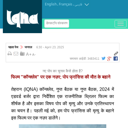
English
Français
.
.
فارسی
ب
डेस्कटॉप संस्करण
ا
ز
و
ب
س
6:30 - April 23, 2025
पहला पेज
जनरल
ت
ه
ک
3483411
समाचार आईडी:
ر
د
ن
नए पोप का चुनाव कैसे होता है?
م
फिल्म "कॉन्क्लेव" पर एक नज़र; पोप फ्रांसिस की मौत के बहाने
ن
و
तेहरान (IQNA) कॉन्क्लेव, गुप्त बैठक या गुप्त बैठक, 2024 में
एडवर्ड बर्जर द्वारा निर्देशित एक राजनीतिक थ्रिलर फिल्म का
शीर्षक है और इसका विषय पोप की मृत्यु और उनके प्रतिस्थापन
का चयन है। पहली मई को, हम पोप फ्रांसिस की मृत्यु के बहाने
इस फिल्म पर एक नज़र डालेंगे।