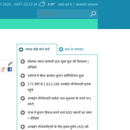
|
t 2026 ,
GMT-20:22:24
8.99°
हमारे बारे में
डेस्कटॉप संस्करण
ज्यादा देख़े जाने वाले
हाल के समाचार
मोहम्मद जवाद काशफी द्वारा सूरह शूरा की तिलावत |
ऑडियो
स्कोप्जे में चौथा बाल्कन कुरान कॉम्पिटिशन हुआ
172 देशों से 1,813,188 अरबईन तीर्थयात्री इराक
पहुंचे
अरबईन तीर्थयात्री कर्बला अल-मुअल्ला के रास्ते पर |
फोटो
गाजा में कुरान हिफज़ करने वाले 600 जवानों का जश्न
+ वीडियो
अरबईन तीर्थयात्रियों के लिए इमाम हुसैन (AS) की