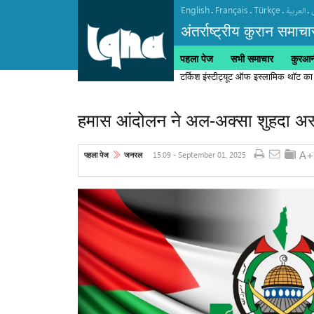
English
Français
Türkçe
.
.
.
.
العربیة
अंतर्राष्ट्रीय कुरान समाचा
पहला पेज
सभी समाचार
कुरआनी
टर्किश इंस्टीट्यूट ऑफ इस्लामिक थॉट का
हमास आंदोलन ने अल-अक्सा शुहदा अस्
15:09 - September 01, 2025
पहला पेज
जनरल