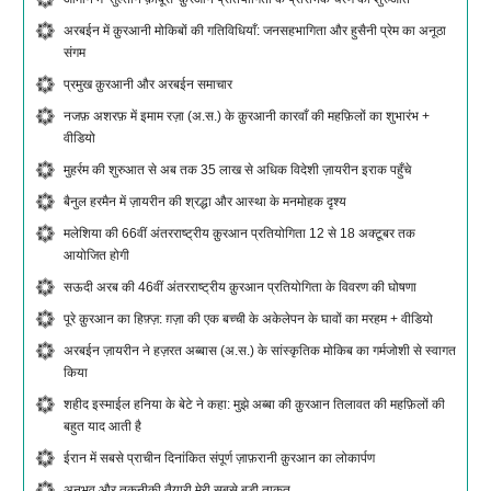
अरबईन में क़ुरआनी मोकिबों की गतिविधियाँ: जनसहभागिता और हुसैनी प्रेम का अनूठा
संगम
प्रमुख क़ुरआनी और अरबईन समाचार
नजफ़ अशरफ़ में इमाम रज़ा (अ.स.) के क़ुरआनी कारवाँ की महफ़िलों का शुभारंभ +
वीडियो
मुहर्रम की शुरुआत से अब तक 35 लाख से अधिक विदेशी ज़ायरीन इराक पहुँचे
बैनुल हरमैन में ज़ायरीन की श्रद्धा और आस्था के मनमोहक दृश्य
मलेशिया की 66वीं अंतरराष्ट्रीय क़ुरआन प्रतियोगिता 12 से 18 अक्टूबर तक
आयोजित होगी
सऊदी अरब की 46वीं अंतरराष्ट्रीय क़ुरआन प्रतियोगिता के विवरण की घोषणा
पूरे क़ुरआन का हिफ़्ज़: ग़ज़ा की एक बच्ची के अकेलेपन के घावों का मरहम + वीडियो
अरबईन ज़ायरीन ने हज़रत अब्बास (अ.स.) के सांस्कृतिक मोकिब का गर्मजोशी से स्वागत
किया
शहीद इस्माईल हनिया के बेटे ने कहा: मुझे अब्बा की क़ुरआन तिलावत की महफ़िलों की
बहुत याद आती है
ईरान में सबसे प्राचीन दिनांकित संपूर्ण ज़ाफ़रानी क़ुरआन का लोकार्पण
अनुभव और तकनीकी तैयारी मेरी सबसे बड़ी ताकत