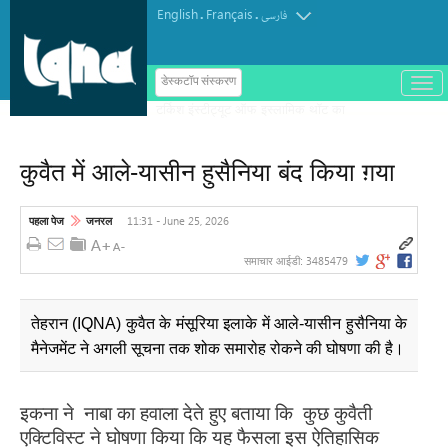
English
Français
.
.
فارسی
ب
डेस्कटॉप संस्करण
ا
ز
و
ب
س
कुवैत में आले-यासीन हुसैनिया बंद किया ग़या
ت
ه
ک
ر
11:31 - June 25, 2026
पहला पेज
जनरल
د
ن
3485479
समाचार आईडी:
م
ن
و
तेहरान (IQNA) कुवैत के मंसूरिया इलाके में आले-यासीन हुसैनिया के
मैनेजमेंट ने अगली सूचना तक शोक समारोह रोकने की घोषणा की है।
इकना ने नाबा का हवाला देते हुए बताया कि कुछ कुवैती
एक्टिविस्ट ने घोषणा किया कि यह फैसला इस ऐतिहासिक