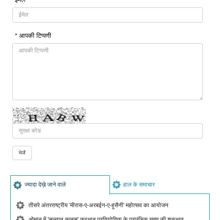
* आपकी टिप्पणी
ज्यादा देख़े जाने वाले
हाल के समाचार
तीसरे अंतरराष्ट्रीय 'मीरास-ए-अरबईन-ए-हुसैनी' महोत्सव का आयोजन
ओमान में 'सुल्तान क़ाबूस' क़ुरआन प्रतियोगिता के प्रारंभिक चरण की शुरुआत