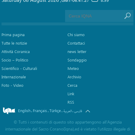
8.99°
Prima pagina
Chi siamo
Tutte le notizie
Contattaci
Attività Coranica
news letter
Socio – Politico
Sondaggio
Scientifico - Culturali
Meteo
Internazionale
Archivio
Foto - Video
Cerca
Link
RSS
English
Français
Türkçe
.
.
.
.
فارسی
العربیة
©
Tutti i contenuti di questo sito appartengono all'Agenzia
internazionale del Sacro Corano(Iqna),ed è vietato l'utilizzo illegale di