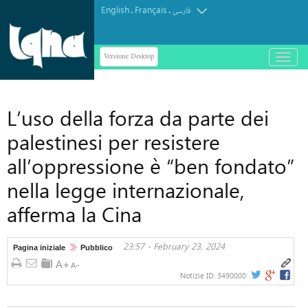
English
Français
.
.
فارسی
Versione Desktop
باز
و
بسته
کردن
L’uso della forza da parte dei
منو
palestinesi per resistere
all’oppressione è “ben fondato”
nella legge internazionale,
afferma la Cina
23:57 - February 23, 2024
Pagina iniziale
Pubblico
Notizie ID:
3490000