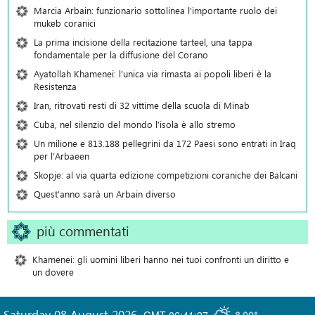
Marcia Arbain: funzionario sottolinea l'importante ruolo dei
mukeb coranici
La prima incisione della recitazione tarteel, una tappa
fondamentale per la diffusione del Corano
Ayatollah Khamenei: l’unica via rimasta ai popoli liberi è la
Resistenza
Iran, ritrovati resti di 32 vittime della scuola di Minab
Cuba, nel silenzio del mondo l’isola è allo stremo
Un milione e 813.188 pellegrini da 172 Paesi sono entrati in Iraq
per l’Arbaeen
Skopje: al via quarta edizione competizioni coraniche dei Balcani
Quest’anno sarà un Arbain diverso
più commentati
Khamenei: gli uomini liberi hanno nei tuoi confronti un diritto e
un dovere
Saturday 08 August 2026
,
GMT-06:41:27