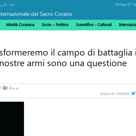
فارسی
ternazionale del Sacro Corano
Attività Coranica
Socio – Politico
Scientifico - Culturali
Internazi
sformeremo il campo di battaglia 
e nostre armi sono una questione
Notizie ID:
3492580