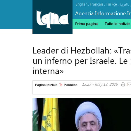
English
Français
Türkçe
.
.
.
.
العربیة
Agenzia Informazione In
Prima pagina
Tutte le notizie
Leader di Hezbollah: «Tra
un inferno per Israele. L
interna»
13:27 - May 13, 2026
Pagina iniziale
Pubblico