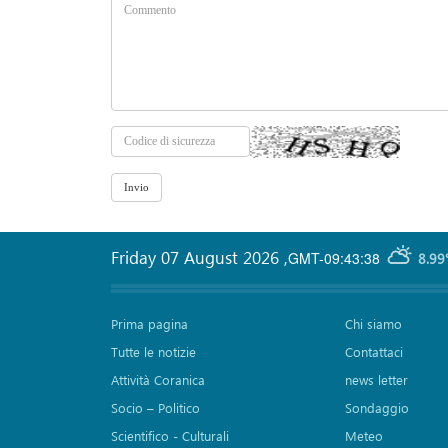
Friday 07 August 2026
,
GMT-09:43:38
8.99
Prima pagina
Chi siamo
Tutte le notizie
Contattaci
Attività Coranica
news letter
Socio – Politico
Sondaggio
Scientifico - Culturali
Meteo