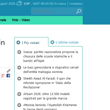
|
, Friday 07 August 2026
GMT-09:43:38
8.99°
Chi siamo
Contattaci
onale
Foto - Video
in
L’ultime notizie
I Più visitati
Svezia: partito nazionalista propone la
chiusura delle scuole islamiche e il
bando all'hijab
Le basi genocidarie e stupratrici seriali
dell’entità malvagia sionista
Sheikh Awad Al-Faradi: il qari che
infonde ispirazione in 'Stato della
Recitazione'
Arbain 2026: oltre 13.500 mukeb
registrati per la grande marcia
Attivista keniota: l'Ayatollah Khamenei
fu l'eroe degli oppressi