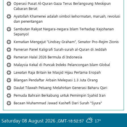
Operasi Pusat Al-Quran Gaza Terus Berlangsung Meskipun
Cabaran Berat
Ayatollah Khamenei adalah simbol kehormatan, maruah, revolusi
dan penentangan
Sambutan Rakyat Negara-negara Islam Terhadap Kejohanan
Sepanyol
Kematian Mengejut "Lindsey Graham", Senator Pro-Rejim Zionis
Pameran Panel Kaligrafi Surah-surah al-Quran di Jeddah
Pameran Halal 2026 Bermula di Indonesia
Malaysia Kekal di Puncak Indeks Pelancongan Islam Global
Lawatan Raja Britain ke Masjid Hijau Pertama Eropah
Bilangan Pendaftar Arbain Melepasi 1.3 Juta Orang
Daulat Tilawah Peluang Melahirkan Generasi Baharu Qari
Pemuda Bahrain Berkabung untuk Pemimpin Syahid Iran
Bacaan Muhammad Jawad Kashefi Dari Surah "Syura"
Saturday 08 August 2026
,
GMT-18:52:57
17°