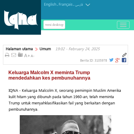
English
Français
.
.
فارسی
versi desktop
باز
و
بسته
کردن
Halaman utama
Umum
19:02 - February 24, 2025
منو
Berita ID:
3105978
Keluarga Malcolm X meminta Trump
mendedahkan kes pembunuhannya
IQNA - Keluarga Malcolm X, seorang pemimpin Muslim Amerika
kulit hitam yang dibunuh pada tahun 1960-an, telah meminta
Trump untuk menyahklasifikasikan fail yang berkaitan dengan
pembunuhannya.