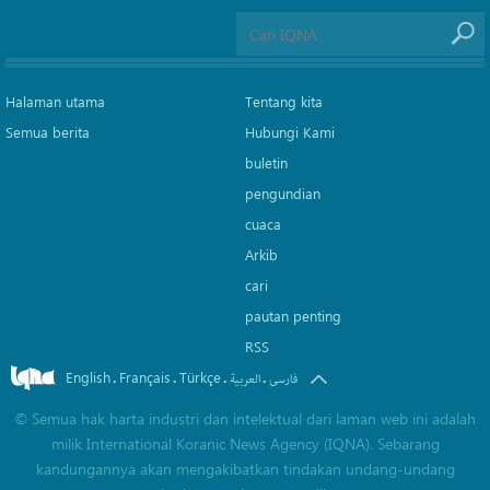
Halaman utama
Tentang kita
Semua berita
Hubungi Kami
buletin
pengundian
cuaca
Arkib
cari
pautan penting
RSS
English
Français
Türkçe
.
.
.
.
فارسی
العربیة
©
Semua hak harta industri dan intelektual dari laman web ini adalah
milik International Koranic News Agency (IQNA). Sebarang
kandungannya akan mengakibatkan tindakan undang-undang