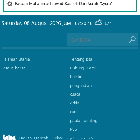
Bacaan Muhammad Jawad Kashefi Dari Surah "Syura"
Saturday 08 August 2026
,
GMT-07:20:46
17°
Halaman utama
Tentang kita
Semua berita
Hubungi Kami
buletin
pengundian
cuaca
Arkib
cari
pautan penting
RSS
English
Français
Türkçe
.
.
.
.
فارسی
العربیة