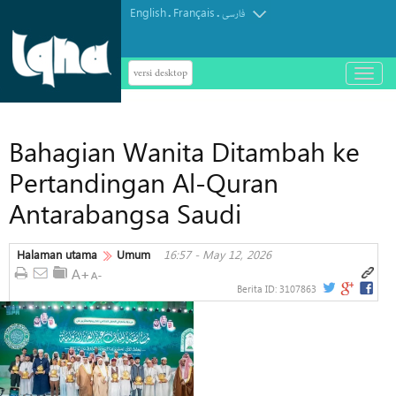
English
Français
.
.
فارسی
versi desktop
باز
و
بسته
کردن
Bahagian Wanita Ditambah ke
منو
Pertandingan Al-Quran
Antarabangsa Saudi
Halaman utama
Umum
16:57 - May 12, 2026
Berita ID:
3107863