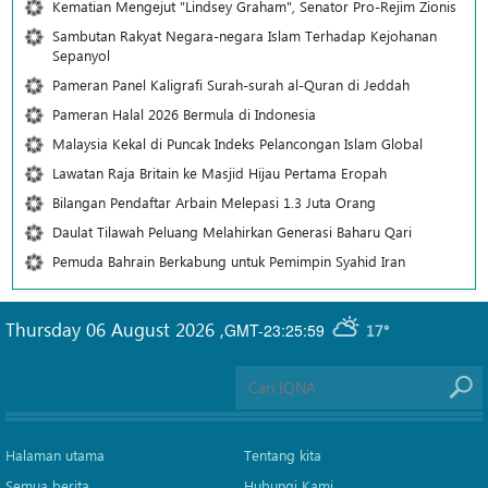
Kematian Mengejut "Lindsey Graham", Senator Pro-Rejim Zionis
Sambutan Rakyat Negara-negara Islam Terhadap Kejohanan
Sepanyol
Pameran Panel Kaligrafi Surah-surah al-Quran di Jeddah
Pameran Halal 2026 Bermula di Indonesia
Malaysia Kekal di Puncak Indeks Pelancongan Islam Global
Lawatan Raja Britain ke Masjid Hijau Pertama Eropah
Bilangan Pendaftar Arbain Melepasi 1.3 Juta Orang
Daulat Tilawah Peluang Melahirkan Generasi Baharu Qari
Pemuda Bahrain Berkabung untuk Pemimpin Syahid Iran
Thursday 06 August 2026
,
GMT-23:25:59
17°
Halaman utama
Tentang kita
Semua berita
Hubungi Kami