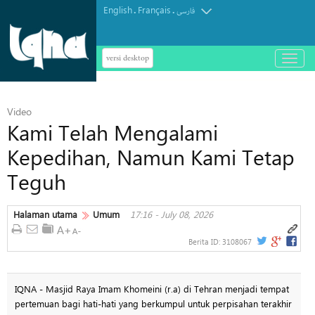
English
Français
.
.
فارسی
versi desktop
باز
و
بسته
کردن
Video
منو
Kami Telah Mengalami
Kepedihan, Namun Kami Tetap
Teguh
Halaman utama
Umum
17:16 - July 08, 2026
Berita ID:
3108067
IQNA - Masjid Raya Imam Khomeini (r.a) di Tehran menjadi tempat
pertemuan bagi hati-hati yang berkumpul untuk perpisahan terakhir