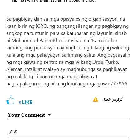
Sa pagbigay diin sa mga opisyales ng organisasyon, na
kaanib rin ng ICRO, ng pangangailangan ng pagbigay ng
angkop na tuntunin para sa katuparan ng layunin, sinabi
ni Mohammad Baqer Khorramshad na “Kamakailan
lamang, ang pundasyon ay nagtaas ng bilang ng wika ng
kanilang mga pahayagan sa limang salita. Ang pagsasalin
ng mga gawa ng sentro sa mga wikang Urdu, Turko,
Aleman, Intsik at Malayo ay magbubunga sa paghikayat
ng malaking bilang ng mga magbabasa at
pagpapalaganap ng bisa ng kanilang mga gawa.777966
گزارش خطا
LIKE
0
Your Comment
姓名