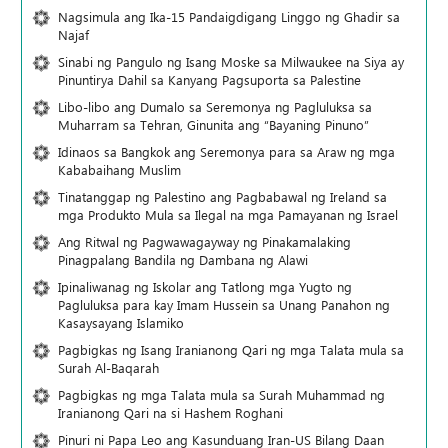
Nagsimula ang Ika-15 Pandaigdigang Linggo ng Ghadir sa
Najaf
Sinabi ng Pangulo ng Isang Moske sa Milwaukee na Siya ay
Pinuntirya Dahil sa Kanyang Pagsuporta sa Palestine
Libo-libo ang Dumalo sa Seremonya ng Pagluluksa sa
Muharram sa Tehran, Ginunita ang “Bayaning Pinuno”
Idinaos sa Bangkok ang Seremonya para sa Araw ng mga
Kababaihang Muslim
Tinatanggap ng Palestino ang Pagbabawal ng Ireland sa
mga Produkto Mula sa Ilegal na mga Pamayanan ng Israel
Ang Ritwal ng Pagwawagayway ng Pinakamalaking
Pinagpalang Bandila ng Dambana ng Alawi
Ipinaliwanag ng Iskolar ang Tatlong mga Yugto ng
Pagluluksa para kay Imam Hussein sa Unang Panahon ng
Kasaysayang Islamiko
Pagbigkas ng Isang Iranianong Qari ng mga Talata mula sa
Surah Al-Baqarah
Pagbigkas ng mga Talata mula sa Surah Muhammad ng
Iranianong Qari na si Hashem Roghani
Pinuri ni Papa Leo ang Kasunduang Iran-US Bilang Daan