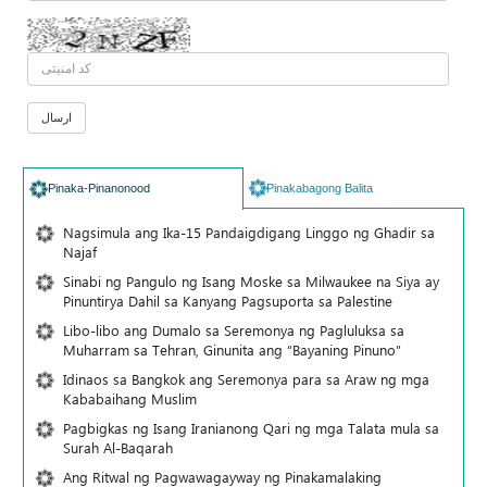
Pinaka-Pinanonood
Pinakabagong Balita
Nagsimula ang Ika-15 Pandaigdigang Linggo ng Ghadir sa
Najaf
Sinabi ng Pangulo ng Isang Moske sa Milwaukee na Siya ay
Pinuntirya Dahil sa Kanyang Pagsuporta sa Palestine
Libo-libo ang Dumalo sa Seremonya ng Pagluluksa sa
Muharram sa Tehran, Ginunita ang “Bayaning Pinuno”
Idinaos sa Bangkok ang Seremonya para sa Araw ng mga
Kababaihang Muslim
Pagbigkas ng Isang Iranianong Qari ng mga Talata mula sa
Surah Al-Baqarah
Ang Ritwal ng Pagwawagayway ng Pinakamalaking