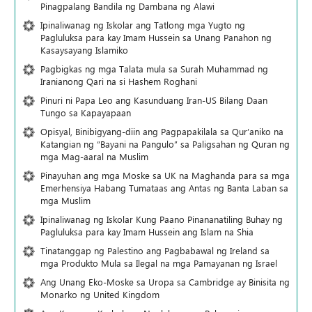
Pinagpalang Bandila ng Dambana ng Alawi
Ipinaliwanag ng Iskolar ang Tatlong mga Yugto ng
Pagluluksa para kay Imam Hussein sa Unang Panahon ng
Kasaysayang Islamiko
Pagbigkas ng mga Talata mula sa Surah Muhammad ng
Iranianong Qari na si Hashem Roghani
Pinuri ni Papa Leo ang Kasunduang Iran-US Bilang Daan
Tungo sa Kapayapaan
Opisyal, Binibigyang-diin ang Pagpapakilala sa Qur’aniko na
Katangian ng “Bayani na Pangulo” sa Paligsahan ng Quran ng
mga Mag-aaral na Muslim
Pinayuhan ang mga Moske sa UK na Maghanda para sa mga
Emerhensiya Habang Tumataas ang Antas ng Banta Laban sa
mga Muslim
Ipinaliwanag ng Iskolar Kung Paano Pinananatiling Buhay ng
Pagluluksa para kay Imam Hussein ang Islam na Shia
Tinatanggap ng Palestino ang Pagbabawal ng Ireland sa
mga Produkto Mula sa Ilegal na mga Pamayanan ng Israel
Ang Unang Eko-Moske sa Uropa sa Cambridge ay Binisita ng
Monarko ng United Kingdom