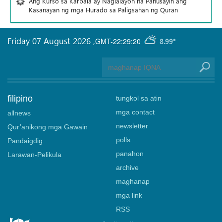
Ang Kurso sa Karbala ay Naglalayon na Pahusayin ang
Kasanayan ng mga Hurado sa Paligsahan ng Quran
Friday 07 August 2026
,
GMT-22:29:20
8.99°
filipino
tungkol sa atin
mga contact
allnews
newsletter
Qur’anikong mga Gawain
polls
Pandaigdig
panahon
Larawan-Pelikula
archive
maghanap
mga link
RSS