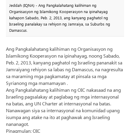
Jeddah (IQNA) - Ang Pangkalahatang kalihiman ng
Organisasyon ng Islamikong Kooperasyon na ipinahayag
kahapon Sabado, Peb. 2, 2013, ang kanyang paghatol ng
Israeling panalakay sa rehiyon ng Jamraiya, sa Suburbs ng
Damascus.
Ang Pangkalahatang kalihiman ng Organisasyon ng
Islamikong Kooperasyon na ipinahayag, noong Sabado,
Peb. 2, 2013, kanyang paghatol ng Israeling pananakit sa
Jamraiyang rehiyon sa labas ng Damascus, na nagresulta
sa maraming mga pagkamatay at pinsala sa mga
Syrianong mga mamamayan .
Ang Pangkalahatang kalihiman ng OIC nakasaad na ang
Israeling pagsalakay at paglabag ng mga internasyonal
na batas, ang UN Charter at internasyonal na batas.
Nanawagan siya sa internasyonal na komunidad upang
isumpa ang atake na ito at paghawak ang Israeling
nananagot.
Pinagmulan: OIC