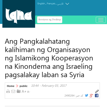
.
.
English
Français
فارسی
Bersiyon ng Desktop
باز
و
سته
ردن
Ang Pangkalahatang
منو
kalihiman ng Organisasyon
ng Islamikong Kooperasyon
na Kinondema ang Israeling
pagsalakay laban sa Syria
10:44 - February 03, 2017
Home
public
2490264
کد خبر: