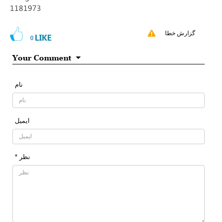
1181973
گزارش خطا
LIKE
0
Your Comment
نام
ایمیل
* نظر