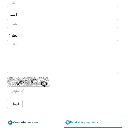
ایمیل
* نظر
Pinaka-Pinanonood
Pinakabagong Balita