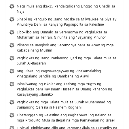
Nagsimula ang Ika-15 Pandaigdigang Linggo ng Ghadir sa
Najaf
Sinabi ng Pangulo ng Isang Moske sa Milwaukee na Siya ay
Pinuntirya Dahil sa Kanyang Pagsuporta sa Palestine
Libo-libo ang Dumalo sa Seremonya ng Pagluluksa sa
Muharram sa Tehran, Ginunita ang “Bayaning Pinuno”
Idinaos sa Bangkok ang Seremonya para sa Araw ng mga
Kababaihang Muslim
Pagbigkas ng Isang Iranianong Qari ng mga Talata mula sa
Surah Al-Baqarah
Ang Ritwal ng Pagwawagayway ng Pinakamalaking
Pinagpalang Bandila ng Dambana ng Alawi
Ipinaliwanag ng Iskolar ang Tatlong mga Yugto ng
Pagluluksa para kay Imam Hussein sa Unang Panahon ng
Kasaysayang Islamiko
Pagbigkas ng mga Talata mula sa Surah Muhammad ng
Iranianong Qari na si Hashem Roghani
Tinatanggap ng Palestino ang Pagbabawal ng Ireland sa
mga Produkto Mula sa Ilegal na mga Pamayanan ng Israel
Opisyal, Binibigyang-diin ang Pagpapakilala sa Qur’aniko na