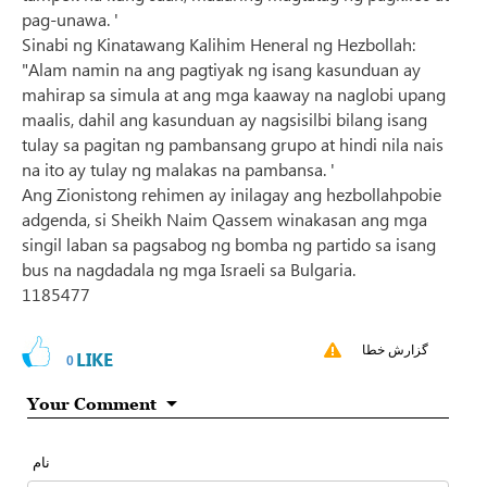
pag-unawa. '
Sinabi ng Kinatawang Kalihim Heneral ng Hezbollah:
"Alam namin na ang pagtiyak ng isang kasunduan ay
mahirap sa simula at ang mga kaaway na naglobi upang
maalis, dahil ang kasunduan ay nagsisilbi bilang isang
tulay sa pagitan ng pambansang grupo at hindi nila nais
na ito ay tulay ng malakas na pambansa. '
Ang Zionistong rehimen ay inilagay ang hezbollahpobie
adgenda, si Sheikh Naim Qassem winakasan ang mga
singil laban sa pagsabog ng bomba ng partido sa isang
bus na nagdadala ng mga Israeli sa Bulgaria.
1185477
گزارش خطا
LIKE
0
Your Comment
نام