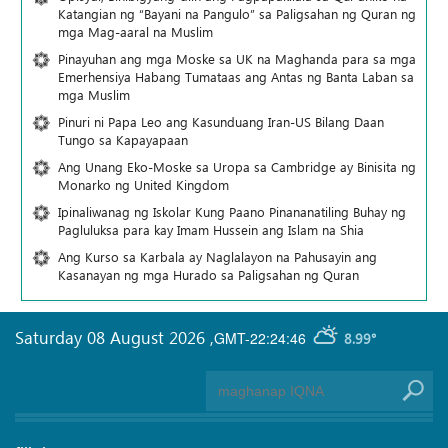
Katangian ng “Bayani na Pangulo” sa Paligsahan ng Quran ng
mga Mag-aaral na Muslim
Pinayuhan ang mga Moske sa UK na Maghanda para sa mga
Emerhensiya Habang Tumataas ang Antas ng Banta Laban sa
mga Muslim
Pinuri ni Papa Leo ang Kasunduang Iran-US Bilang Daan
Tungo sa Kapayapaan
Ang Unang Eko-Moske sa Uropa sa Cambridge ay Binisita ng
Monarko ng United Kingdom
Ipinaliwanag ng Iskolar Kung Paano Pinananatiling Buhay ng
Pagluluksa para kay Imam Hussein ang Islam na Shia
Ang Kurso sa Karbala ay Naglalayon na Pahusayin ang
Kasanayan ng mga Hurado sa Paligsahan ng Quran
Saturday 08 August 2026
,
GMT-22:24:46
8.99°