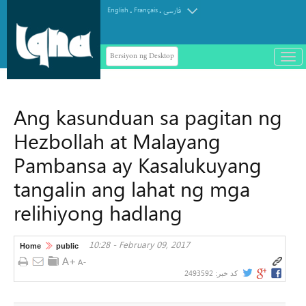
.
.
English
Français
فارسی
Bersiyon ng Desktop
باز
و
سته
ردن
Ang kasunduan sa pagitan ng
منو
Hezbollah at Malayang
Pambansa ay Kasalukuyang
tangalin ang lahat ng mga
relihiyong hadlang
10:28 - February 09, 2017
Home
public
2493592
کد خبر: