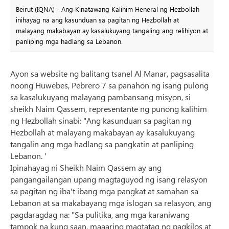
Beirut (IQNA) - Ang Kinatawang Kalihim Heneral ng Hezbollah
inihayag na ang kasunduan sa pagitan ng Hezbollah at
malayang makabayan ay kasalukuyang tangaling ang relihiyon at
panliping mga hadlang sa Lebanon.
Ayon sa website ng balitang tsanel Al Manar, pagsasalita
noong Huwebes, Pebrero 7 sa panahon ng isang pulong
sa kasalukuyang malayang pambansang misyon, si
sheikh Naim Qassem, representante ng punong kalihim
ng Hezbollah sinabi: "Ang kasunduan sa pagitan ng
Hezbollah at malayang makabayan ay kasalukuyang
tangalin ang mga hadlang sa pangkatin at panliping
Lebanon. '
Ipinahayag ni Sheikh Naim Qassem ay ang
pangangailangan upang magtaguyod ng isang relasyon
sa pagitan ng iba't ibang mga pangkat at samahan sa
Lebanon at sa makabayang mga islogan sa relasyon, ang
pagdaragdag na: "Sa pulitika, ang mga karaniwang
tampok na kung saan, maaaring magtatag ng pagkilos at