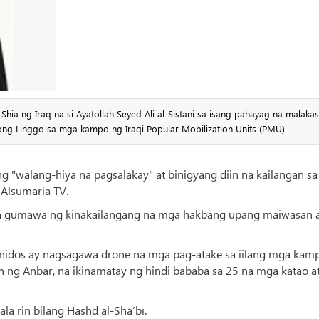
ia ng Iraq na si Ayatollah Seyed Ali al-Sistani sa isang pahayag na malakas
ng Linggo sa mga kampo ng Iraqi Popular Mobilization Units (PMU).
g "walang-hiya na pagsalakay" at binigyang diin na kailangan sa
 Alsumaria TV.
na gumawa ng kinakailangang na mga hakbang upang maiwasan 
nidos ay nagsagawa drone na mga pag-atake sa iilang mga kam
an ng Anbar, na ikinamatay ng hindi bababa sa 25 na mga katao a
la rin bilang Hashd al-Sha’bī.