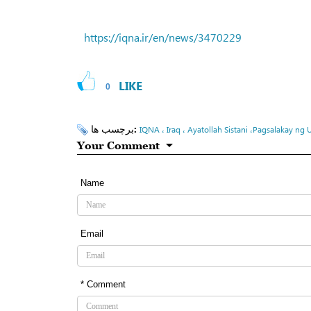
https://iqna.ir/en/news/3470229
LIKE
0
برچسب ها:
IQNA ، Iraq ، Ayatollah Sistani ،Pagsalakay ng
Your Comment
Name
Email
* Comment