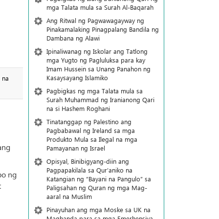
mga Talata mula sa Surah Al-Baqarah
Ang Ritwal ng Pagwawagayway ng
Pinakamalaking Pinagpalang Bandila ng
Dambana ng Alawi
Ipinaliwanag ng Iskolar ang Tatlong
mga Yugto ng Pagluluksa para kay
Imam Hussein sa Unang Panahon ng
Kasaysayang Islamiko
 na
Pagbigkas ng mga Talata mula sa
Surah Muhammad ng Iranianong Qari
na si Hashem Roghani
Tinatanggap ng Palestino ang
Pagbabawal ng Ireland sa mga
Produkto Mula sa Ilegal na mga
ang
Pamayanan ng Israel
Opisyal, Binibigyang-diin ang
Pagpapakilala sa Qur’aniko na
po ng
Katangian ng “Bayani na Pangulo” sa
t
Paligsahan ng Quran ng mga Mag-
aaral na Muslim
Pinayuhan ang mga Moske sa UK na
Maghanda para sa mga Emerhensiya