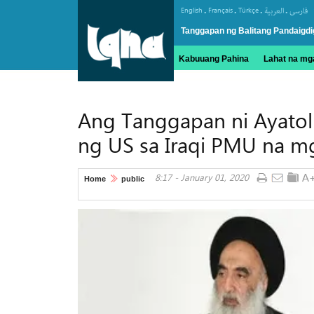
.
.
.
.
English
Français
Türkçe
العربیة
فارسی
Tanggapan ng Balitang Pandaigdi
Kabuuang Pahina
Lahat na mga
Ang Tanggapan ni Ayatolla
ng US sa Iraqi PMU na m
8:17 - January 01, 2020
Home
public