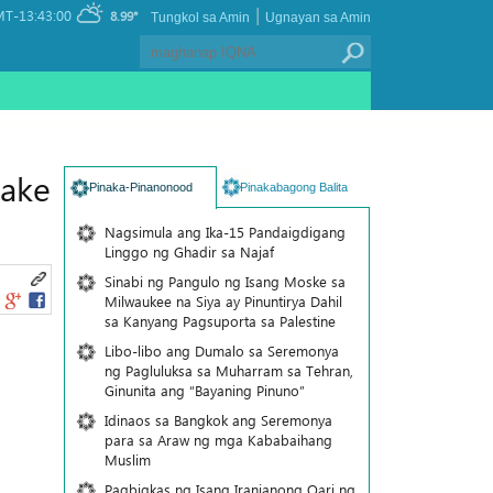
|
T-13:43:00
8.99°
Tungkol sa Amin
Ugnayan sa Amin
take
Pinaka-Pinanonood
Pinakabagong Balita
Nagsimula ang Ika-15 Pandaigdigang
Linggo ng Ghadir sa Najaf
Sinabi ng Pangulo ng Isang Moske sa
Milwaukee na Siya ay Pinuntirya Dahil
sa Kanyang Pagsuporta sa Palestine
Libo-libo ang Dumalo sa Seremonya
ng Pagluluksa sa Muharram sa Tehran,
Ginunita ang “Bayaning Pinuno”
Idinaos sa Bangkok ang Seremonya
para sa Araw ng mga Kababaihang
Muslim
Pagbigkas ng Isang Iranianong Qari ng