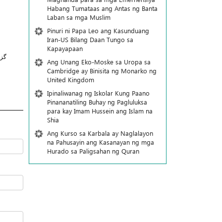
Habang Tumataas ang Antas ng Banta
Laban sa mga Muslim
Pinuri ni Papa Leo ang Kasunduang
Iran-US Bilang Daan Tungo sa
Kapayapaan
گز
Ang Unang Eko-Moske sa Uropa sa
Cambridge ay Binisita ng Monarko ng
United Kingdom
Ipinaliwanag ng Iskolar Kung Paano
Pinananatiling Buhay ng Pagluluksa
para kay Imam Hussein ang Islam na
Shia
Ang Kurso sa Karbala ay Naglalayon
na Pahusayin ang Kasanayan ng mga
Hurado sa Paligsahan ng Quran