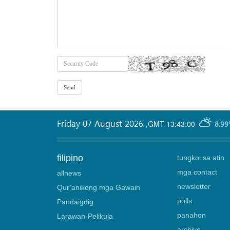
Friday 07 August 2026
,
GMT-13:43:00
8.99
filipino
tungkol sa atin
mga contact
allnews
newsletter
Qur’anikong mga Gawain
polls
Pandaigdig
panahon
Larawan-Pelikula
archive