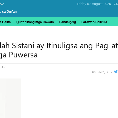
Friday 07 August 2026 ,
GM
g sa Qur'an
 Balita
Qur’anikong mga Gawain
Pandaigdig
Larawan-Pelikula
h Sistani ay Itinuligsa ang Pag-a
ga Puwersa
3001260
کد خبر: