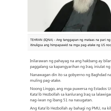
TEHRAN (IQNA) - Ang tanggapan ng mataas na pari ng Sh
itinuligsa ang himpapawid na mga pag-atake ng US noo
Inilarawan ng pahayag na ang hakbang ay bilan
paggalang sa kapangyarihan ng Iraq, iniulat ng
Nanawagan din ito sa gobyerno ng Baghdad 
muling pag-atake.
Noong Linggo, ang mga puwersa ng Estados U
Kata'ib Hezbollah sa kanlurang Iraq sa lalawig
nag-iwan ng ibang 51 na nasugatan.
Ang Kata'ib Hezbollah ay bahagi ng PMU, na kila