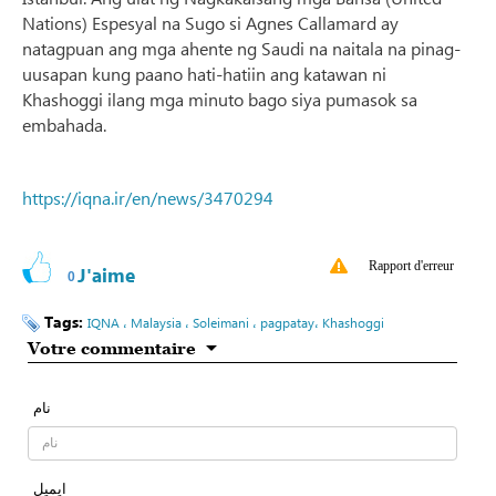
Nations) Espesyal na Sugo si Agnes Callamard ay
natagpuan ang mga ahente ng Saudi na naitala na pinag-
uusapan kung paano hati-hatiin ang katawan ni
Khashoggi ilang mga minuto bago siya pumasok sa
embahada.
https://iqna.ir/en/news/3470294
Rapport d'erreur
J'aime
0
Tags:
IQNA ، Malaysia ، Soleimani ، pagpatay، Khashoggi
Votre commentaire
نام
ایمیل