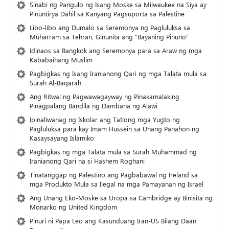
Sinabi ng Pangulo ng Isang Moske sa Milwaukee na Siya ay
Pinuntirya Dahil sa Kanyang Pagsuporta sa Palestine
Libo-libo ang Dumalo sa Seremonya ng Pagluluksa sa
Muharram sa Tehran, Ginunita ang “Bayaning Pinuno”
Idinaos sa Bangkok ang Seremonya para sa Araw ng mga
Kababaihang Muslim
Pagbigkas ng Isang Iranianong Qari ng mga Talata mula sa
Surah Al-Baqarah
Ang Ritwal ng Pagwawagayway ng Pinakamalaking
Pinagpalang Bandila ng Dambana ng Alawi
Ipinaliwanag ng Iskolar ang Tatlong mga Yugto ng
Pagluluksa para kay Imam Hussein sa Unang Panahon ng
Kasaysayang Islamiko
Pagbigkas ng mga Talata mula sa Surah Muhammad ng
Iranianong Qari na si Hashem Roghani
Tinatanggap ng Palestino ang Pagbabawal ng Ireland sa
mga Produkto Mula sa Ilegal na mga Pamayanan ng Israel
Ang Unang Eko-Moske sa Uropa sa Cambridge ay Binisita ng
Monarko ng United Kingdom
Pinuri ni Papa Leo ang Kasunduang Iran-US Bilang Daan