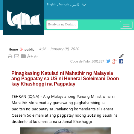
.
.
English
Français
فارسی
Bersiyon ng Desktop
باز
و
سته
ردن
4:56 - January 08, 2020
منو
Home
public
3001287
Code de l'info:
Pinagkasing Katulad ni Mahathir ng Malaysia
ang Pagpatay sa US ni Heneral Soleimani Doon
kay Khashoggi na Pagpatay
TEHRAN (IQNA) - Ang Malaysianong Punong Ministro na si
Mahathir Mohamad ay gumawa ng paghahambing sa
pagitan ng pagpatay sa Iranianong komandante si Heneral
Qassem Soleimani at ang pagpatay noong 2018 ng Saudi na
disidente at kolumnista na si Jamal Khashoggi.