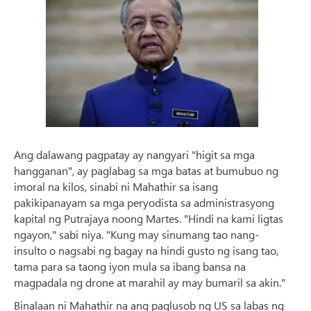
Ang dalawang pagpatay ay nangyari "higit sa mga
hangganan", ay paglabag sa mga batas at bumubuo ng
imoral na kilos, sinabi ni Mahathir sa isang
pakikipanayam sa mga peryodista sa administrasyong
kapital ng Putrajaya noong Martes. "Hindi na kami ligtas
ngayon," sabi niya. "Kung may sinumang tao nang-
insulto o nagsabi ng bagay na hindi gusto ng isang tao,
tama para sa taong iyon mula sa ibang bansa na
magpadala ng drone at marahil ay may bumaril sa akin."
Binalaan ni Mahathir na ang paglusob ng US sa labas ng