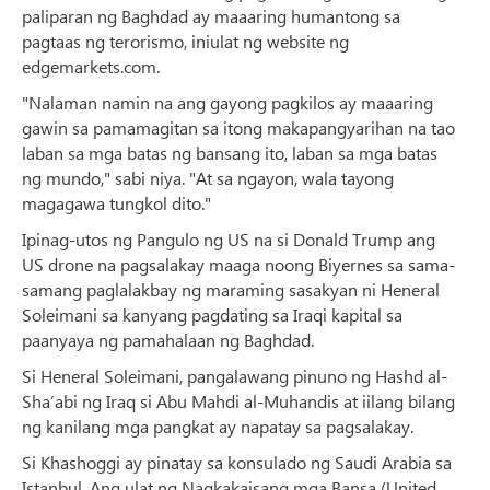
paliparan ng Baghdad ay maaaring humantong sa
pagtaas ng terorismo, iniulat ng website ng
edgemarkets.com.
"Nalaman namin na ang gayong pagkilos ay maaaring
gawin sa pamamagitan sa itong makapangyarihan na tao
laban sa mga batas ng bansang ito, laban sa mga batas
ng mundo," sabi niya. "At sa ngayon, wala tayong
magagawa tungkol dito."
Ipinag-utos ng Pangulo ng US na si Donald Trump ang
US drone na pagsalakay maaga noong Biyernes sa sama-
samang paglalakbay ng maraming sasakyan ni Heneral
Soleimani sa kanyang pagdating sa Iraqi kapital sa
paanyaya ng pamahalaan ng Baghdad.
Si Heneral Soleimani, pangalawang pinuno ng Hashd al-
Sha’abi ng Iraq si Abu Mahdi al-Muhandis at iilang bilang
ng kanilang mga pangkat ay napatay sa pagsalakay.
Si Khashoggi ay pinatay sa konsulado ng Saudi Arabia sa
Istanbul. Ang ulat ng Nagkakaisang mga Bansa (United