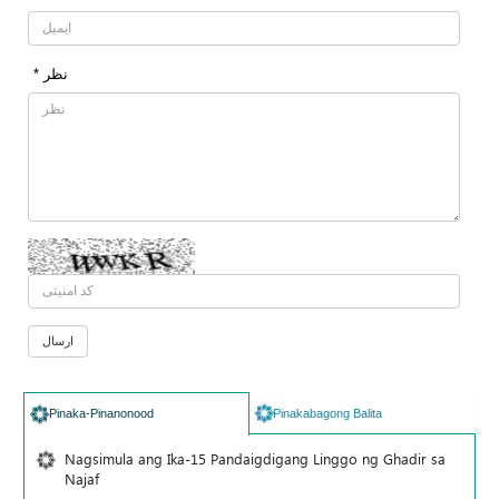
* نظر
Pinaka-Pinanonood
Pinakabagong Balita
Nagsimula ang Ika-15 Pandaigdigang Linggo ng Ghadir sa
Najaf