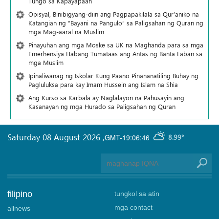
Tungo sa Kapayapaan
Opisyal, Binibigyang-diin ang Pagpapakilala sa Qur’aniko na
Katangian ng “Bayani na Pangulo” sa Paligsahan ng Quran ng
mga Mag-aaral na Muslim
Pinayuhan ang mga Moske sa UK na Maghanda para sa mga
Emerhensiya Habang Tumataas ang Antas ng Banta Laban sa
mga Muslim
Ipinaliwanag ng Iskolar Kung Paano Pinananatiling Buhay ng
Pagluluksa para kay Imam Hussein ang Islam na Shia
Ang Kurso sa Karbala ay Naglalayon na Pahusayin ang
Kasanayan ng mga Hurado sa Paligsahan ng Quran
Saturday 08 August 2026
,
GMT-19:06:46
8.99°
filipino
tungkol sa atin
mga contact
allnews