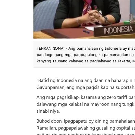
TEHRAN (IQNA) - Ang pamahalaan ng Indonesia ay matat
pandaigdigang mga pagpupulong sa pamamagitan ng tao
kanyang Taunang Pahayag sa paghahayag sa Jakarta, Mi
"Batid ng Indonesia na ang daan na haharapin 
Gayunpaman, ang mga pagsisikap na suportahan 
Ang mga pagsisikap, kasama ang zero tariff p
dalawang mga kalakal na mayroon nang tungkuli
sinabi niya.
Bukod doon, ipagpapatuloy din ng pamahalaan 
Ramallah, pagpapalawak ng gusali ng ospital s
pati na rin ang pagbuo ng kapasidad para sa m