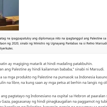
ag na ipagpapatuloy ang diplomasya nito na ipagtanggol ang Palestine sa
n ng 2020, sinabi ng Ministro ng Ugnayang Panlabas na si Retno Marsudi
yerkules.
natin ay magiging matarik at hindi madaling patakbuhin.
ang Palestine ay hindi kailanman bababa," sinabi ni Marsudi.
ara sa mga produkto ng Palestine na pumasok sa Indonesia kasun
n na libre, na kung saan ay mga petsa at berhin na langis ng ol
ang pagtatayo ng Indonesiano na ospital sa Hebron at paaralan 
a Gaza, pagsasanay ng hindi pinagkaugalian na paggamot ng tubi
ga kapolisan ng Palestine, kapansin-pansin na nauugnay sa pagi