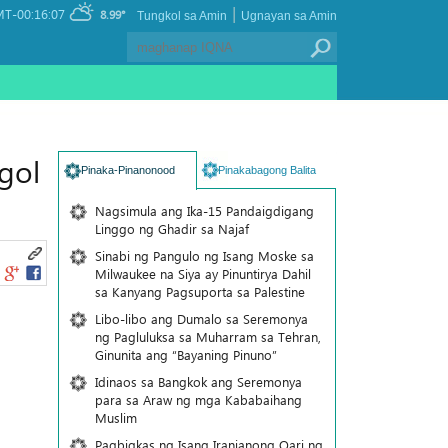
|
T-00:16:07
8.99°
Tungkol sa Amin
Ugnayan sa Amin
gol
Pinaka-Pinanonood
Pinakabagong Balita
Nagsimula ang Ika-15 Pandaigdigang
Linggo ng Ghadir sa Najaf
Sinabi ng Pangulo ng Isang Moske sa
Milwaukee na Siya ay Pinuntirya Dahil
sa Kanyang Pagsuporta sa Palestine
Libo-libo ang Dumalo sa Seremonya
ng Pagluluksa sa Muharram sa Tehran,
Ginunita ang “Bayaning Pinuno”
Idinaos sa Bangkok ang Seremonya
para sa Araw ng mga Kababaihang
Muslim
Pagbigkas ng Isang Iranianong Qari ng