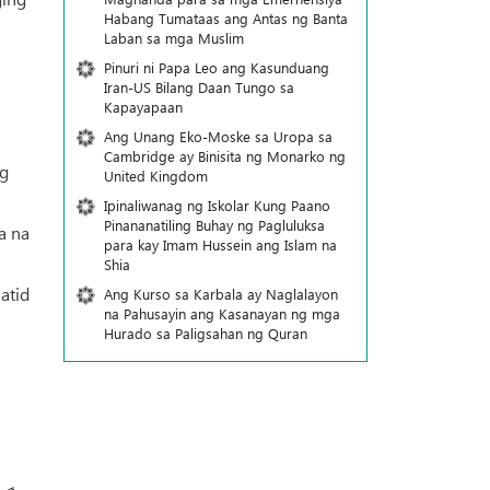
Habang Tumataas ang Antas ng Banta
Laban sa mga Muslim
Pinuri ni Papa Leo ang Kasunduang
Iran-US Bilang Daan Tungo sa
Kapayapaan
Ang Unang Eko-Moske sa Uropa sa
Cambridge ay Binisita ng Monarko ng
ng
United Kingdom
Ipinaliwanag ng Iskolar Kung Paano
Pinananatiling Buhay ng Pagluluksa
a na
para kay Imam Hussein ang Islam na
Shia
atid
Ang Kurso sa Karbala ay Naglalayon
na Pahusayin ang Kasanayan ng mga
Hurado sa Paligsahan ng Quran