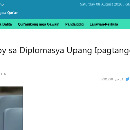
Saturday 08 August 2026 ,
GM
g sa Qur'an
 Balita
Qur’anikong mga Gawain
Pandaigdig
Larawan-Pelikula
oy sa Diplomasya Upang Ipagtang
3001298
کد خبر: