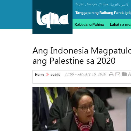
.
.
.
.
English
Français
Türkçe
العربیة
فارسی
Tanggapan ng Balitang Pandaigdi
Kabuuang Pahina
Lahat na mga
Ang Indonesia Magpatul
ang Palestine sa 2020
21:00 - January 10, 2020
Home
public