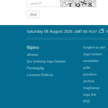
Saturday 08 August 2026
,
GMT-00:16:07
8
filipino
tungkol sa atin
mga contact
allnews
newsletter
Qur’anikong mga Gawain
polls
Pandaigdig
panahon
Larawan-Pelikula
archive
maghanap
mga link
RSS