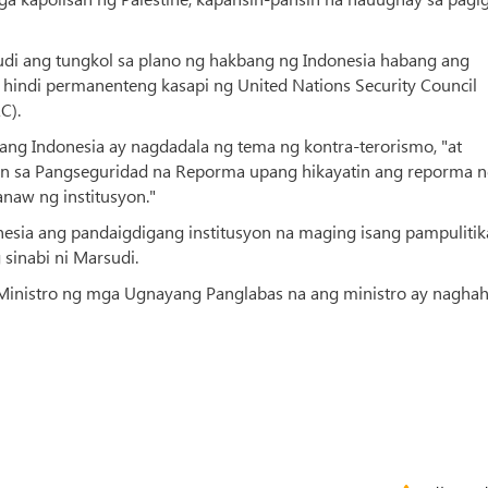
sudi ang tungkol sa plano ng hakbang ng Indonesia habang ang
hindi permanenteng kasapi ng United Nations Security Council
C).
 ang Indonesia ay nagdadala ng tema ng kontra-terorismo, "at
n sa Pangseguridad na Reporma upang hikayatin ang reporma 
naw ng institusyon."
esia ang pandaigdigang institusyon na maging isang pampulitik
sinabi ni Marsudi.
Ministro ng mga Ugnayang Panglabas na ang ministro ay naghah