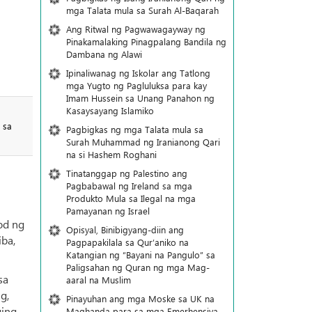
mga Talata mula sa Surah Al-Baqarah
Ang Ritwal ng Pagwawagayway ng
Pinakamalaking Pinagpalang Bandila ng
Dambana ng Alawi
Ipinaliwanag ng Iskolar ang Tatlong
mga Yugto ng Pagluluksa para kay
Imam Hussein sa Unang Panahon ng
Kasaysayang Islamiko
 sa
Pagbigkas ng mga Talata mula sa
Surah Muhammad ng Iranianong Qari
na si Hashem Roghani
Tinatanggap ng Palestino ang
Pagbabawal ng Ireland sa mga
Produkto Mula sa Ilegal na mga
Pamayanan ng Israel
od ng
Opisyal, Binibigyang-diin ang
iba,
Pagpapakilala sa Qur’aniko na
Katangian ng “Bayani na Pangulo” sa
Paligsahan ng Quran ng mga Mag-
sa
aaral na Muslim
g,
Pinayuhan ang mga Moske sa UK na
ging
Maghanda para sa mga Emerhensiya