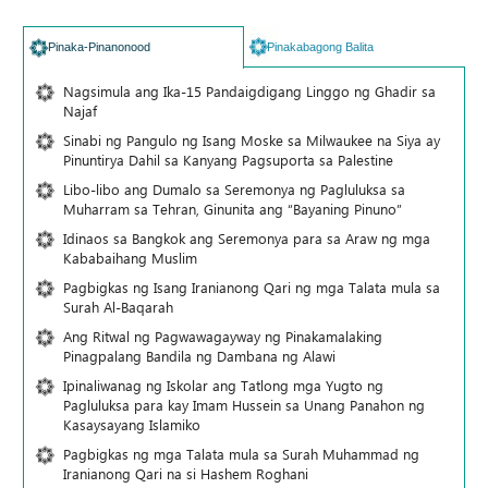
Pinaka-Pinanonood
Pinakabagong Balita
Nagsimula ang Ika-15 Pandaigdigang Linggo ng Ghadir sa
Najaf
Sinabi ng Pangulo ng Isang Moske sa Milwaukee na Siya ay
Pinuntirya Dahil sa Kanyang Pagsuporta sa Palestine
Libo-libo ang Dumalo sa Seremonya ng Pagluluksa sa
Muharram sa Tehran, Ginunita ang “Bayaning Pinuno”
Idinaos sa Bangkok ang Seremonya para sa Araw ng mga
Kababaihang Muslim
Pagbigkas ng Isang Iranianong Qari ng mga Talata mula sa
Surah Al-Baqarah
Ang Ritwal ng Pagwawagayway ng Pinakamalaking
Pinagpalang Bandila ng Dambana ng Alawi
Ipinaliwanag ng Iskolar ang Tatlong mga Yugto ng
Pagluluksa para kay Imam Hussein sa Unang Panahon ng
Kasaysayang Islamiko
Pagbigkas ng mga Talata mula sa Surah Muhammad ng
Iranianong Qari na si Hashem Roghani