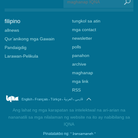
filipino
tungkol sa atin
mga contact
allnews
newsletter
Qur’anikong mga Gawain
polls
Pandaigdig
panahon
Larawan-Pelikula
archive
maghanap
mga link
RSS
.
.
.
.
فارسی
العربیة
English
Français
Türkçe
Ang lahat ng mga karapatan sa intelektwal na ari-arian na
nananatili sa mga nilalaman ng website na ito ay nabibilang sa
IQNA
" Iransamaneh "
Pinatatakbo ng: