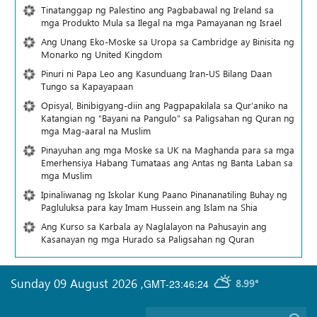
Tinatanggap ng Palestino ang Pagbabawal ng Ireland sa
mga Produkto Mula sa Ilegal na mga Pamayanan ng Israel
Ang Unang Eko-Moske sa Uropa sa Cambridge ay Binisita ng
Monarko ng United Kingdom
Pinuri ni Papa Leo ang Kasunduang Iran-US Bilang Daan
Tungo sa Kapayapaan
Opisyal, Binibigyang-diin ang Pagpapakilala sa Qur’aniko na
Katangian ng “Bayani na Pangulo” sa Paligsahan ng Quran ng
mga Mag-aaral na Muslim
Pinayuhan ang mga Moske sa UK na Maghanda para sa mga
Emerhensiya Habang Tumataas ang Antas ng Banta Laban sa
mga Muslim
Ipinaliwanag ng Iskolar Kung Paano Pinananatiling Buhay ng
Pagluluksa para kay Imam Hussein ang Islam na Shia
Ang Kurso sa Karbala ay Naglalayon na Pahusayin ang
Kasanayan ng mga Hurado sa Paligsahan ng Quran
Sunday 09 August 2026
,
GMT-23:46:24
8.99°