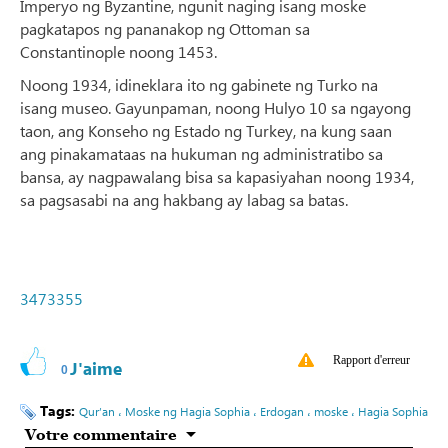
Imperyo ng Byzantine, ngunit naging isang moske
pagkatapos ng pananakop ng Ottoman sa
Constantinople noong 1453.
Noong 1934, idineklara ito ng gabinete ng Turko na
isang museo. Gayunpaman, noong Hulyo 10 sa ngayong
taon, ang Konseho ng Estado ng Turkey, na kung saan
ang pinakamataas na hukuman ng administratibo sa
bansa, ay nagpawalang bisa sa kapasiyahan noong 1934,
sa pagsasabi na ang hakbang ay labag sa batas.
3473355
Rapport d'erreur
J'aime
0
Tags:
Qur’an ، Moske ng Hagia Sophia ، Erdogan ، moske ، Hagia Sophia
Votre commentaire