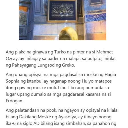
Ang plake na ginawa ng Turko na pintor na si Mehmet
Ozcay, ay inilagay sa pader na malapit sa pulpito, iniulat
ng Pahayagang Lungsod ng Greko.
Ang unang opisyal na mga pagdasal sa moske ng Hagia
Sophia ng Istanbul ay naganap noong Hulyo matapos
itong gawing moske muli. Libu-libo ang pumunta sa
lugar upang dumalo sa mga pagdarasal kasama na si
Erdogan.
Ang palatandaan na pook, na ngayon ay opisyal na kilala
bilang Dakilang Moske ng Ayasofya, ay itinayo noong
ika-6 na siglo AD bilang isang simbahan, sa panahon ng