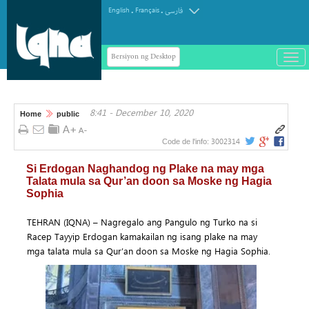
.
.
English
Français
فارسی
Bersiyon ng Desktop
باز
و
سته
ردن
8:41 - December 10, 2020
منو
Home
public
3002314
Code de l'info:
Si Erdogan Naghandog ng Plake na may mga
Talata mula sa Qur’an doon sa Moske ng Hagia
Sophia
TEHRAN (IQNA) – Nagregalo ang Pangulo ng Turko na si
Racep Tayyip Erdogan kamakailan ng isang plake na may
mga talata mula sa Qur’an doon sa Moske ng Hagia Sophia.