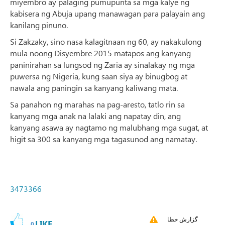
miyembro ay palaging pumupunta sa mga kalye ng
kabisera ng Abuja upang manawagan para palayain ang
kanilang pinuno.
Si Zakzaky, sino nasa kalagitnaan ng 60, ay nakakulong
mula noong Disyembre 2015 matapos ang kanyang
paninirahan sa lungsod ng Zaria ay sinalakay ng mga
puwersa ng Nigeria, kung saan siya ay binugbog at
nawala ang paningin sa kanyang kaliwang mata.
Sa panahon ng marahas na pag-aresto, tatlo rin sa
kanyang mga anak na lalaki ang napatay din, ang
kanyang asawa ay nagtamo ng malubhang mga sugat, at
higit sa 300 sa kanyang mga tagasunod ang namatay.
3473366
گزارش خطا
LIKE
0