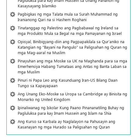
Pagluluksa para kay Imam Hussein sa Unang Panahon ng
Kasaysayang Islamiko
Pagbigkas ng mga Talata mula sa Surah Muhammad ng
Iranianong Qari na si Hashem Roghani
Tinatanggap ng Palestino ang Pagbabawal ng Ireland sa
mga Produkto Mula sa Ilegal na mga Pamayanan ng Israel
Opisyal, Binibigyang-diin ang Pagpapakilala sa Qur’aniko na
Katangian ng “Bayani na Pangulo” sa Paligsahan ng Quran ng
mga Mag-aaral na Muslim
Pinayuhan ang mga Moske sa UK na Maghanda para sa mga
Emerhensiya Habang Tumataas ang Antas ng Banta Laban sa
mga Muslim
Pinuri ni Papa Leo ang Kasunduang Iran-US Bilang Daan
Tungo sa Kapayapaan
Ang Unang Eko-Moske sa Uropa sa Cambridge ay Binisita ng
Monarko ng United Kingdom
Ipinaliwanag ng Iskolar Kung Paano Pinananatiling Buhay ng
Pagluluksa para kay Imam Hussein ang Islam na Shia
Ang Kurso sa Karbala ay Naglalayon na Pahusayin ang
Kasanayan ng mga Hurado sa Paligsahan ng Quran