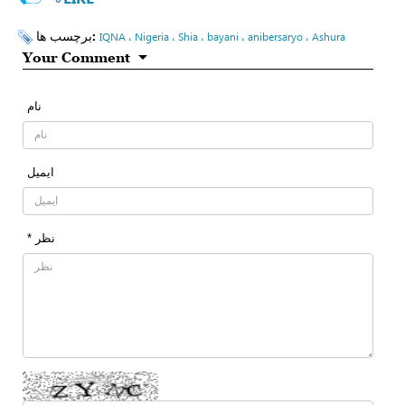
برچسب ها:
IQNA ، Nigeria ، Shia ، bayani ، anibersaryo ، Ashura
Your Comment
نام
ایمیل
* نظر