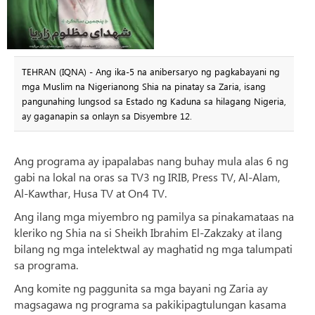
TEHRAN (IQNA) - Ang ika-5 na anibersaryo ng pagkabayani ng
mga Muslim na Nigerianong Shia na pinatay sa Zaria, isang
pangunahing lungsod sa Estado ng Kaduna sa hilagang Nigeria,
ay gaganapin sa onlayn sa Disyembre 12.
Ang programa ay ipapalabas nang buhay mula alas 6 ng
gabi na lokal na oras sa TV3 ng IRIB, Press TV, Al-Alam,
Al-Kawthar, Husa TV at On4 TV.
Ang ilang mga miyembro ng pamilya sa pinakamataas na
kleriko ng Shia na si Sheikh Ibrahim El-Zakzaky at ilang
bilang ng mga intelektwal ay maghatid ng mga talumpati
sa programa.
Ang komite ng paggunita sa mga bayani ng Zaria ay
magsagawa ng programa sa pakikipagtulungan kasama