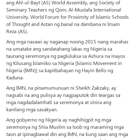
ang Ahl-ul-Bayt (AS) World Assembly, ang Society of
Seminary Teachers ng Qom, Al-Mustafa International
University, World Forum for Proximity of Islamic Schools
of Thought and Astan ng banal na dambana ni Imam
Reza (AS).
Ang mga nasawi ay naganap noong 2015 nang marahas
na umatake ang sandatahang lakas ng Nigeria sa
taunang seremonya ng pagluluksa sa Ashura na inayos
ng Kilusang Islamiko sa Nigeria [Islamic Movement in
Nigeria (IMN)] sa kapitbahayan ng Hayin Bello ng
Kaduna.
Ang IMN, na pinamumunuan ni Sheikh Zakzaky, ay
nagsabi na ang pulisya ay nagpaputok din teargas sa
mga nagdadalamhati sa seremonya at sinira ang
kanilang mga sasakyan.
Ang gobyerno ng Nigeria ay naghihigpit ng mga
seremonya ng Shia Muslim sa loob ng maraming mga
taon at ipinagbawal din ang IMN, na kung saan ang mga