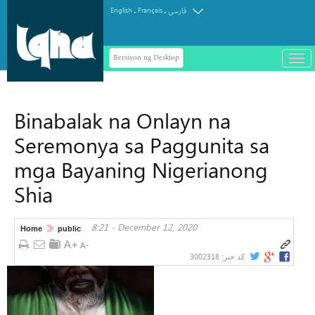
.
.
English
Français
فارسی
Bersiyon ng Desktop
باز
و
سته
ردن
Binabalak na Onlayn na
منو
Seremonya sa Paggunita sa
mga Bayaning Nigerianong
Shia
8:21 - December 12, 2020
Home
public
3002318
کد خبر: