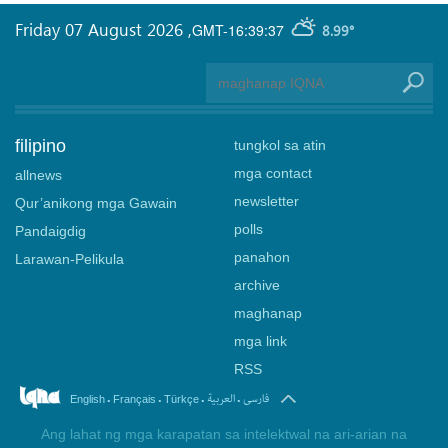
Friday 07 August 2026
,
GMT-16:39:37
8.99°
filipino
tungkol sa atin
mga contact
allnews
newsletter
Qur’anikong mga Gawain
polls
Pandaigdig
panahon
Larawan-Pelikula
archive
maghanap
mga link
RSS
.
.
.
.
فارسی
العربیة
English
Français
Türkçe
Ang lahat ng mga karapatan sa intelektwal na ari-arian na