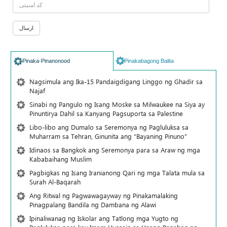
Pinaka-Pinanonood
Pinakabagong Balita
Nagsimula ang Ika-15 Pandaigdigang Linggo ng Ghadir sa
Najaf
Sinabi ng Pangulo ng Isang Moske sa Milwaukee na Siya ay
Pinuntirya Dahil sa Kanyang Pagsuporta sa Palestine
Libo-libo ang Dumalo sa Seremonya ng Pagluluksa sa
Muharram sa Tehran, Ginunita ang “Bayaning Pinuno”
Idinaos sa Bangkok ang Seremonya para sa Araw ng mga
Kababaihang Muslim
Pagbigkas ng Isang Iranianong Qari ng mga Talata mula sa
Surah Al-Baqarah
Ang Ritwal ng Pagwawagayway ng Pinakamalaking
Pinagpalang Bandila ng Dambana ng Alawi
Ipinaliwanag ng Iskolar ang Tatlong mga Yugto ng