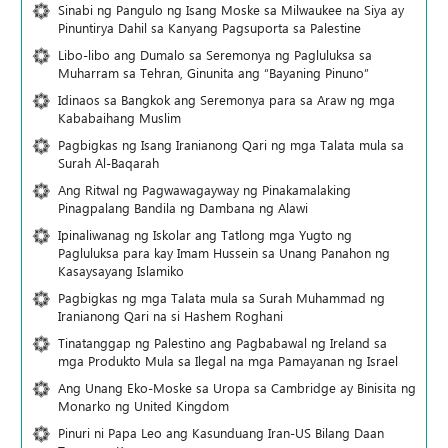
Sinabi ng Pangulo ng Isang Moske sa Milwaukee na Siya ay
Pinuntirya Dahil sa Kanyang Pagsuporta sa Palestine
Libo-libo ang Dumalo sa Seremonya ng Pagluluksa sa
Muharram sa Tehran, Ginunita ang “Bayaning Pinuno”
Idinaos sa Bangkok ang Seremonya para sa Araw ng mga
Kababaihang Muslim
Pagbigkas ng Isang Iranianong Qari ng mga Talata mula sa
Surah Al-Baqarah
Ang Ritwal ng Pagwawagayway ng Pinakamalaking
Pinagpalang Bandila ng Dambana ng Alawi
Ipinaliwanag ng Iskolar ang Tatlong mga Yugto ng
Pagluluksa para kay Imam Hussein sa Unang Panahon ng
Kasaysayang Islamiko
Pagbigkas ng mga Talata mula sa Surah Muhammad ng
Iranianong Qari na si Hashem Roghani
Tinatanggap ng Palestino ang Pagbabawal ng Ireland sa
mga Produkto Mula sa Ilegal na mga Pamayanan ng Israel
Ang Unang Eko-Moske sa Uropa sa Cambridge ay Binisita ng
Monarko ng United Kingdom
Pinuri ni Papa Leo ang Kasunduang Iran-US Bilang Daan