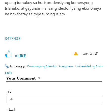
upang tumukoy sa hurisprudensiyang komersyong
Islamiko, at gayundin na isang ideolohiya ng ekonomiya
na nakabatay sa mga turo ng Islam.
3473433
گزارش خطا
LIKE
0
برچسب ها:
Ekonomiyang Islamiko ، konggreso ، Unibersidad ng Imam
Sadiq
Your Comment
نام
ایمیل