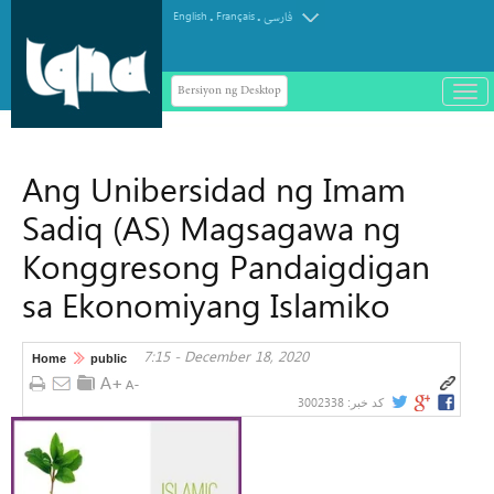
.
.
English
Français
فارسی
Bersiyon ng Desktop
باز
و
سته
ردن
Ang Unibersidad ng Imam
منو
Sadiq (AS) Magsagawa ng
Konggresong Pandaigdigan
sa Ekonomiyang Islamiko
7:15 - December 18, 2020
Home
public
3002338
کد خبر: