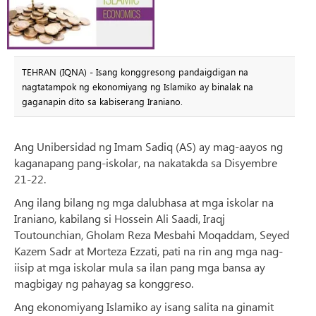
TEHRAN (IQNA) - Isang konggresong pandaigdigan na
nagtatampok ng ekonomiyang ng Islamiko ay binalak na
gaganapin dito sa kabiserang Iraniano.
Ang Unibersidad ng Imam Sadiq (AS) ay mag-aayos ng
kaganapang pang-iskolar, na nakatakda sa Disyembre
21-22.
Ang ilang bilang ng mga dalubhasa at mga iskolar na
Iraniano, kabilang si Hossein Ali Saadi, Iraqj
Toutounchian, Gholam Reza Mesbahi Moqaddam, Seyed
Kazem Sadr at Morteza Ezzati, pati na rin ang mga nag-
iisip at mga iskolar mula sa ilan pang mga bansa ay
magbigay ng pahayag sa konggreso.
Ang ekonomiyang Islamiko ay isang salita na ginamit