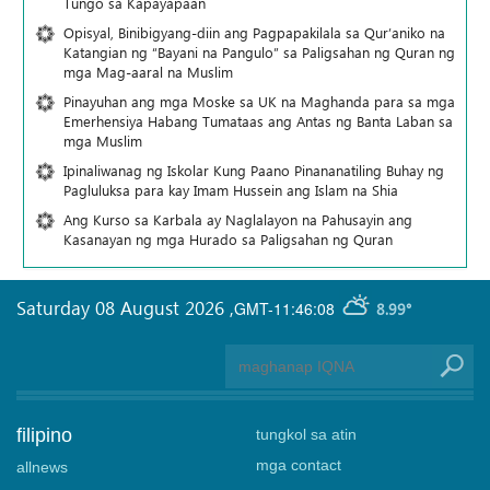
Tungo sa Kapayapaan
Opisyal, Binibigyang-diin ang Pagpapakilala sa Qur’aniko na
Katangian ng “Bayani na Pangulo” sa Paligsahan ng Quran ng
mga Mag-aaral na Muslim
Pinayuhan ang mga Moske sa UK na Maghanda para sa mga
Emerhensiya Habang Tumataas ang Antas ng Banta Laban sa
mga Muslim
Ipinaliwanag ng Iskolar Kung Paano Pinananatiling Buhay ng
Pagluluksa para kay Imam Hussein ang Islam na Shia
Ang Kurso sa Karbala ay Naglalayon na Pahusayin ang
Kasanayan ng mga Hurado sa Paligsahan ng Quran
Saturday 08 August 2026
,
GMT-11:46:08
8.99°
filipino
tungkol sa atin
mga contact
allnews