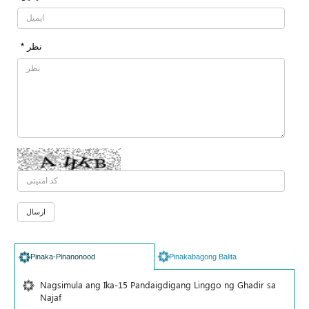
* نظر
Pinaka-Pinanonood
Pinakabagong Balita
Nagsimula ang Ika-15 Pandaigdigang Linggo ng Ghadir sa
Najaf