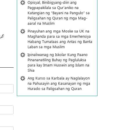
Opisyal, Binibigyang-diin ang
Pagpapakilala sa Qur’aniko na
Katangian ng “Bayani na Pangulo” sa
Paligsahan ng Quran ng mga Mag-
aaral na Muslim
Pinayuhan ang mga Moske sa UK na
Maghanda para sa mga Emerhensiya
گز
Habang Tumataas ang Antas ng Banta
Laban sa mga Muslim
Ipinaliwanag ng Iskolar Kung Paano
Pinananatiling Buhay ng Pagluluksa
para kay Imam Hussein ang Islam na
Shia
Ang Kurso sa Karbala ay Naglalayon
na Pahusayin ang Kasanayan ng mga
Hurado sa Paligsahan ng Quran