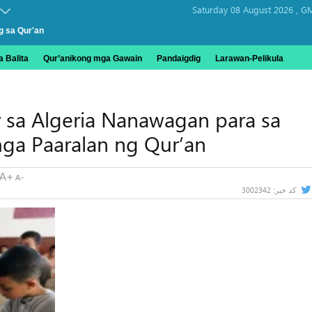
Saturday 08 August 2026 ,
GM
g sa Qur'an
 Balita
Qur’anikong mga Gawain
Pandaigdig
Larawan-Pelikula
 sa Algeria Nanawagan para sa
ga Paaralan ng Qur’an
3002342
کد خبر: