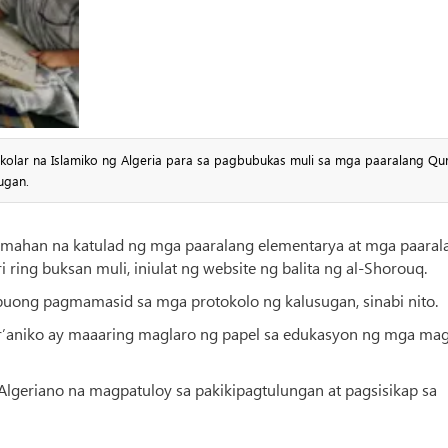
lar na Islamiko ng Algeria para sa pagbubukas muli sa mga paaralang Qur
ugan.
amahan na katulad ng mga paaralang elementarya at mga paaral
ring buksan muli, iniulat ng website ng balita ng al-Shorouq.
buong pagmamasid sa mga protokolo ng kalusugan, sinabi nito.
’aniko ay maaaring maglaro ng papel sa edukasyon ng mga ma
geriano na magpatuloy sa pakikipagtulungan at pagsisikap sa