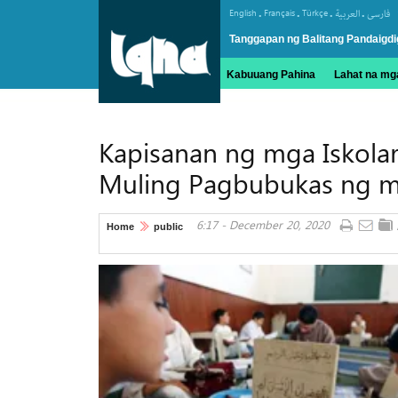
.
.
.
.
English
Français
Türkçe
العربیة
فارسی
Tanggapan ng Balitang Pandaigdi
Kabuuang Pahina
Lahat na mga
Kapisanan ng mga Iskolar
Muling Pagbubukas ng m
6:17 - December 20, 2020
Home
public