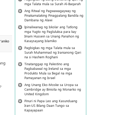
mga Talata mula sa Surah Al-Baqarah
Ang Ritwal ng Pagwawagayway ng
Pinakamalaking Pinagpalang Bandila ng
Dambana ng Alawi
Ipinaliwanag ng Iskolar ang Tatlong
mga Yugto ng Pagluluksa para kay
Imam Hussein sa Unang Panahon ng
Kasaysayang Islamiko
’aniko
Pagbigkas ng mga Talata mula sa
Surah Muhammad ng Iranianong Qari
na si Hashem Roghani
ang
Tinatanggap ng Palestino ang
Pagbabawal ng Ireland sa mga
Produkto Mula sa Ilegal na mga
Pamayanan ng Israel
Ang Unang Eko-Moske sa Uropa sa
g-
Cambridge ay Binisita ng Monarko ng
United Kingdom
Pinuri ni Papa Leo ang Kasunduang
Iran-US Bilang Daan Tungo sa
Kapayapaan