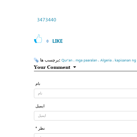
3473440
LIKE
0
برچسب ها:
Qur’an ، mga paaralan ، Algeria ، kapisanan n
Your Comment
نام
ایمیل
* نظر