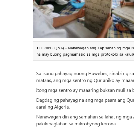
TEHRAN (IQNA) - Nanawagan ang Kapisanan ng mga Isko
na may buong pagmamasid sa mga protokolo sa kalus
Sa isang pahayag noong Huwebes, sinabi ng s
mataas, ang mga sentro ng Qur’aniko ay maaari 
Itong mga sentro ay maaaring buksan muli sa 
Dagdag ng pahayag na ang mga paaralang Qur
aaral ng Algeria.
Nanawagan din ang samahan sa lahat ng mga Al
pakikipaglaban sa mikrobyong korona.