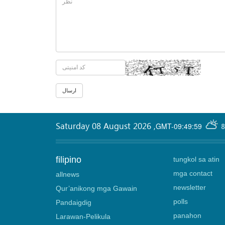
Saturday 08 August 2026
,
GMT-09:49:59
8
filipino
tungkol sa atin
mga contact
allnews
newsletter
Qur’anikong mga Gawain
polls
Pandaigdig
panahon
Larawan-Pelikula