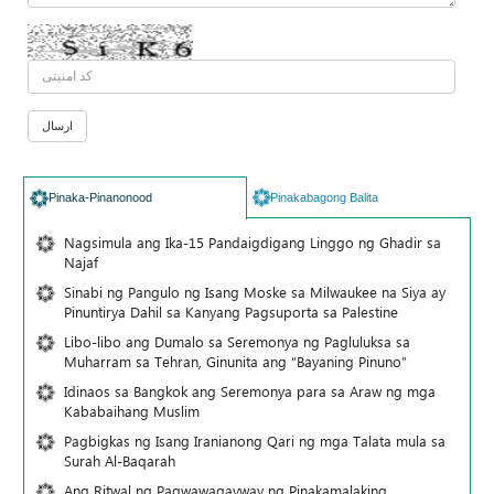
Pinaka-Pinanonood
Pinakabagong Balita
Nagsimula ang Ika-15 Pandaigdigang Linggo ng Ghadir sa
Najaf
Sinabi ng Pangulo ng Isang Moske sa Milwaukee na Siya ay
Pinuntirya Dahil sa Kanyang Pagsuporta sa Palestine
Libo-libo ang Dumalo sa Seremonya ng Pagluluksa sa
Muharram sa Tehran, Ginunita ang “Bayaning Pinuno”
Idinaos sa Bangkok ang Seremonya para sa Araw ng mga
Kababaihang Muslim
Pagbigkas ng Isang Iranianong Qari ng mga Talata mula sa
Surah Al-Baqarah
Ang Ritwal ng Pagwawagayway ng Pinakamalaking