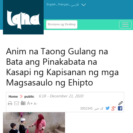
.
.
English
Français
فارسی
Bersiyon ng Desktop
باز
و
سته
ردن
Anim na Taong Gulang na
منو
Bata ang Pinakabata na
Kasapi ng Kapisanan ng mga
Magsasaulo ng Ehipto
6:18 - December 21, 2020
Home
public
3002345
کد خبر: