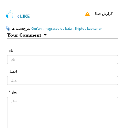
گزارش خطا
LIKE
0
برچسب ها:
Qur’an ، magsasaulo ، bata ، Ehipto ، kapisanan
Your Comment
نام
ایمیل
* نظر