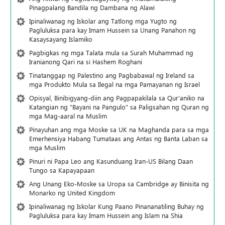
Pinagpalang Bandila ng Dambana ng Alawi
Ipinaliwanag ng Iskolar ang Tatlong mga Yugto ng
Pagluluksa para kay Imam Hussein sa Unang Panahon ng
Kasaysayang Islamiko
Pagbigkas ng mga Talata mula sa Surah Muhammad ng
Iranianong Qari na si Hashem Roghani
Tinatanggap ng Palestino ang Pagbabawal ng Ireland sa
mga Produkto Mula sa Ilegal na mga Pamayanan ng Israel
Opisyal, Binibigyang-diin ang Pagpapakilala sa Qur’aniko na
Katangian ng “Bayani na Pangulo” sa Paligsahan ng Quran ng
mga Mag-aaral na Muslim
Pinayuhan ang mga Moske sa UK na Maghanda para sa mga
Emerhensiya Habang Tumataas ang Antas ng Banta Laban sa
mga Muslim
Pinuri ni Papa Leo ang Kasunduang Iran-US Bilang Daan
Tungo sa Kapayapaan
Ang Unang Eko-Moske sa Uropa sa Cambridge ay Binisita ng
Monarko ng United Kingdom
Ipinaliwanag ng Iskolar Kung Paano Pinananatiling Buhay ng
Pagluluksa para kay Imam Hussein ang Islam na Shia