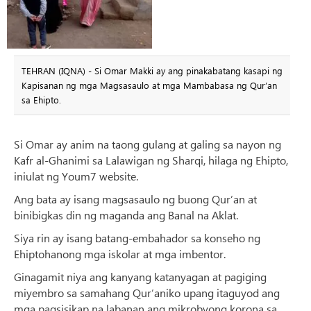
TEHRAN (IQNA) - Si Omar Makki ay ang pinakabatang kasapi ng
Kapisanan ng mga Magsasaulo at mga Mambabasa ng Qur’an
sa Ehipto.
Si Omar ay anim na taong gulang at galing sa nayon ng
Kafr al-Ghanimi sa Lalawigan ng Sharqi, hilaga ng Ehipto,
iniulat ng Youm7 website.
Ang bata ay isang magsasaulo ng buong Qur’an at
binibigkas din ng maganda ang Banal na Aklat.
Siya rin ay isang batang-embahador sa konseho ng
Ehiptohanong mga iskolar at mga imbentor.
Ginagamit niya ang kanyang katanyagan at pagiging
miyembro sa samahang Qur’aniko upang itaguyod ang
mga pagsisikap na labanan ang mikrobyong korona sa