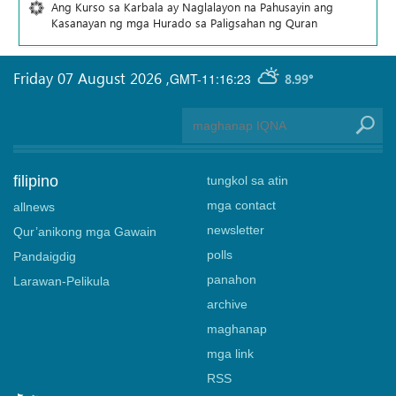
Ang Kurso sa Karbala ay Naglalayon na Pahusayin ang
Kasanayan ng mga Hurado sa Paligsahan ng Quran
Friday 07 August 2026
,
GMT-11:16:23
8.99°
filipino
tungkol sa atin
mga contact
allnews
newsletter
Qur’anikong mga Gawain
polls
Pandaigdig
panahon
Larawan-Pelikula
archive
maghanap
mga link
RSS