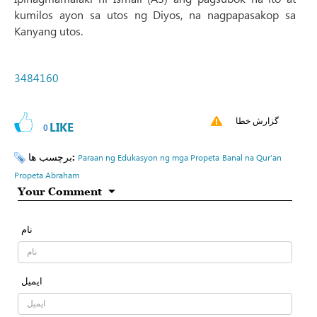
kumilos ayon sa utos ng Diyos, na nagpapasakop sa
Kanyang utos.
3484160
گزارش خطا
LIKE
0
برچسب ها:
Paraan ng Edukasyon ng mga Propeta
Banal na Qur’an
Propeta Abraham
Your Comment
نام
ایمیل