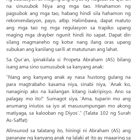
na sinusubok Niya ang mga tao. Hinahamon ng
pagsubok ang mga tao, habang hindi sila hahamon ng
rekomendasyon, payo, atbp. Halimbawa, dapat matuto
ang mga tao ng mga regulasyon sa trapiko upang
maging mga drayber ngunit hindi ito sapat. Dapat din
silang magmaneho ng kotse nang ilang oras upang
subukan ang kanilang sarili at matutunan ang lahat.
Sa Qur’an, ipinakilala si Propeta Abraham (AS) bilang
isang ama sino sumusubok sa kanyang anak:
“Nang ang kanyang anak ay nasa hustong gulang na
para magtrabaho kasama niya, sinabi niya, ‘Anak ko,
nanaginip ako na kailangan kitang isakripisyo. Ano sa
palagay mo ito?’ Sumagot siya, ‘Ama, tuparin mo ang
anumang iniutos sa iyo at masusumpungan mo akong
matiyaga, sa kalooban ng Diyos’.” (Talata 102 ng Surah
As-Saffat)
Alinsunod sa talatang ito, hiningi ni Abraham (AS) ang
pananaw ng kanyang anak na lalaki at ito ay maaaring sa