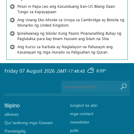
Pinuri ni Papa Leo ang Kasunduang Iran-US Bilang Daan
Tungo sa Kapayapaan
Ang Unang Eko-Moske sa Uropa sa Cambridge ay Binisita ng
Monarko ng United Kingdom
Ipinaliwanag ng Iskolar Kung Paano Pinananatiling Buhay ng
Pagluluksa para kay Imam Hussein ang Islam na Shia
Ang Kurso sa Karbala ay Naglalayon na Pahusayin ang
Kasanayan ng mga Hurado sa Paligsahan ng Quran
Friday 07 August 2026
,
GMT-17:48:45
8.99°
filipino
tungkol sa atin
mga contact
allnews
newsletter
Qur’anikong mga Gawain
polls
Pandaigdig