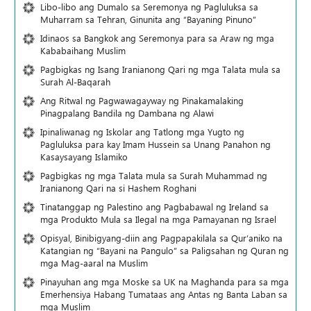
Libo-libo ang Dumalo sa Seremonya ng Pagluluksa sa
Muharram sa Tehran, Ginunita ang “Bayaning Pinuno”
Idinaos sa Bangkok ang Seremonya para sa Araw ng mga
Kababaihang Muslim
Pagbigkas ng Isang Iranianong Qari ng mga Talata mula sa
Surah Al-Baqarah
Ang Ritwal ng Pagwawagayway ng Pinakamalaking
Pinagpalang Bandila ng Dambana ng Alawi
Ipinaliwanag ng Iskolar ang Tatlong mga Yugto ng
Pagluluksa para kay Imam Hussein sa Unang Panahon ng
Kasaysayang Islamiko
Pagbigkas ng mga Talata mula sa Surah Muhammad ng
Iranianong Qari na si Hashem Roghani
Tinatanggap ng Palestino ang Pagbabawal ng Ireland sa
mga Produkto Mula sa Ilegal na mga Pamayanan ng Israel
Opisyal, Binibigyang-diin ang Pagpapakilala sa Qur’aniko na
Katangian ng “Bayani na Pangulo” sa Paligsahan ng Quran ng
mga Mag-aaral na Muslim
Pinayuhan ang mga Moske sa UK na Maghanda para sa mga
Emerhensiya Habang Tumataas ang Antas ng Banta Laban sa
mga Muslim