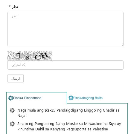
* نظر
Pinaka-Pinanonood
Pinakabagong Balita
Nagsimula ang Ika-15 Pandaigdigang Linggo ng Ghadir sa
Najaf
Sinabi ng Pangulo ng Isang Moske sa Milwaukee na Siya ay
Pinuntirya Dahil sa Kanyang Pagsuporta sa Palestine