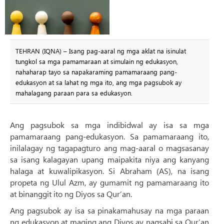
TEHRAN (IQNA) – Isang pag-aaral ng mga aklat na isinulat
tungkol sa mga pamamaraan at simulain ng edukasyon,
nahaharap tayo sa napakaraming pamamaraang pang-
edukasyon at sa lahat ng mga ito, ang mga pagsubok ay
mahalagang paraan para sa edukasyon.
Ang pagsubok sa mga indibidwal ay isa sa mga
pamamaraang pang-edukasyon. Sa pamamaraang ito,
inilalagay ng tagapagturo ang mag-aaral o magsasanay
sa isang kalagayan upang maipakita niya ang kanyang
halaga at kuwalipikasyon. Si Abraham (AS), na isang
propeta ng Ulul Azm, ay gumamit ng pamamaraang ito
at binanggit ito ng Diyos sa Qur’an.
Ang pagsubok ay isa sa pinakamahusay na mga paraan
ng edukasyon at maging ang Diyos ay nagsabi sa Qur’an