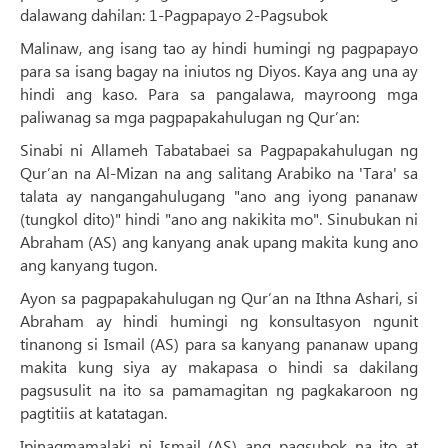
dalawang dahilan: 1-Pagpapayo 2-Pagsubok
Malinaw, ang isang tao ay hindi humingi ng pagpapayo
para sa isang bagay na iniutos ng Diyos. Kaya ang una ay
hindi ang kaso. Para sa pangalawa, mayroong mga
paliwanag sa mga pagpapakahulugan ng Qur’an:
Sinabi ni Allameh Tabatabaei sa Pagpapakahulugan ng
Qur’an na Al-Mizan na ang salitang Arabiko na 'Tara' sa
talata ay nangangahulugang "ano ang iyong pananaw
(tungkol dito)" hindi "ano ang nakikita mo". Sinubukan ni
Abraham (AS) ang kanyang anak upang makita kung ano
ang kanyang tugon.
Ayon sa pagpapakahulugan ng Qur’an na Ithna Ashari, si
Abraham ay hindi humingi ng konsultasyon ngunit
tinanong si Ismail (AS) para sa kanyang pananaw upang
makita kung siya ay makapasa o hindi sa dakilang
pagsusulit na ito sa pamamagitan ng pagkakaroon ng
pagtitiis at katatagan.
Ipinagmamalaki ni Ismail (AS) ang pagsubok na ito at