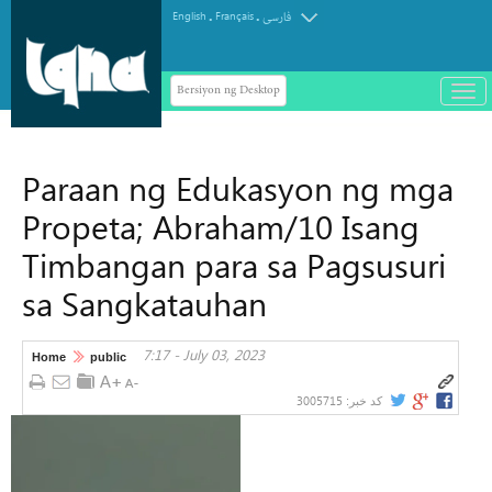
.
.
English
Français
فارسی
Bersiyon ng Desktop
باز
و
سته
ردن
Paraan ng Edukasyon ng mga
منو
Propeta; Abraham/10 Isang
Timbangan para sa Pagsusuri
sa Sangkatauhan
7:17 - July 03, 2023
Home
public
3005715
کد خبر: