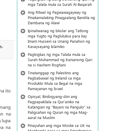
mga Talata mula sa Surah Al-Baqarah
Ang Ritwal ng Pagwawagayway ng
Pinakamalaking Pinagpalang Bandila ng
Dambana ng Alawi
Ipinaliwanag ng Iskolar ang Tatlong
mga Yugto ng Pagluluksa para kay
Imam Hussein sa Unang Panahon ng
Kasaysayang Islamiko
h-
Pagbigkas ng mga Talata mula sa
Surah Muhammad ng Iranianong Qari
na si Hashem Roghani
Tinatanggap ng Palestino ang
Pagbabawal ng Ireland sa mga
Produkto Mula sa Ilegal na mga
Pamayanan ng Israel
na ito
Opisyal, Binibigyang-diin ang
Pagpapakilala sa Qur’aniko na
inmang
Katangian ng “Bayani na Pangulo” sa
Paligsahan ng Quran ng mga Mag-
an na
aaral na Muslim
g lupa
Pinayuhan ang mga Moske sa UK na
ya na
Maghanda para sa mga Emerhensiya