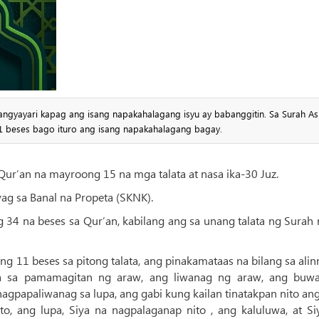
gyayari kapag ang isang napakahalagang isyu ay babanggitin. Sa Surah As
1 beses bago ituro ang isang napakahalagang bagay.
Qur’an na mayroong 15 na mga talata at nasa ika-30 Juz.
yag sa Banal na Propeta (SKNK).
34 na beses sa Qur’an, kabilang ang sa unang talata ng Surah 
g 11 beses sa pitong talata, ang pinakamataas na bilang sa al
 sa pamamagitan ng araw, ang liwanag ng araw, ang buw
agpapaliwanag sa lupa, ang gabi kung kailan tinatakpan nito an
ito, ang lupa, Siya na nagpalaganap nito , ang kaluluwa, at Si