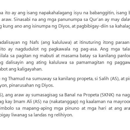
ito ay ang isang napakahalagang isyu na babanggitin, isang 
 at araw. Sinasabi na ang mga panunumpa sa Qur’an ay may dal
g kung ano ang isinumpa ng Diyos, at pagbibigay-diin sa kahal
alisayan ng Nafs (ang kaluluwa) at itinuturing itong paraan
 ito ay nagdudulot ng pagkawala ng pag-asa. Ang mga tala
kilala sa pagitan ng mabuti at masama batay sa kanilang panlo
ing dalisayin ang ating kaluluwa sa pamamagitan ng pagga
abot ang kaligayahan.
ng Thamud na sumuway sa kanilang propeta, si Salih (AS), at pi
ayon, pinarusahan ng Diyos.
S), ang araw ay sumasagisag sa Banal na Propeta (SKNK) na nag
sag kay Imam Ali (AS) na (nakatanggap) ng kaalaman na mayroo
simbolo sa mapang-aping mga pinuno at mga hari at ang ar
gay liwanag sa landas ng relihiyon.