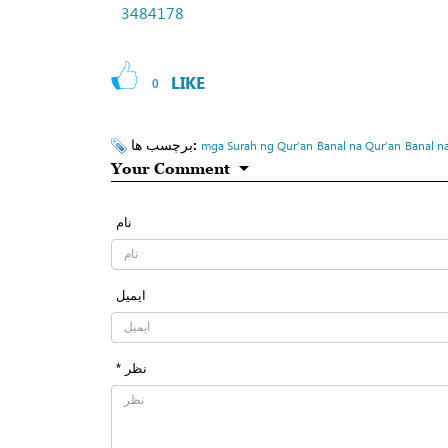
3484178
LIKE
0
برچسب ها:
mga Surah ng Qur’an
Banal na Qur’an
Banal n
Your Comment
نام
ایمیل
* نظر