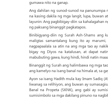
gumawa nito na ganap.
Ang dahilan ng sunod-sunod na panunumpa na 
na kasing dakila ng mga langit, lupa, buwan
layunin: Ang pagbibigay-diin sa kahalagahan n
ng paksang binanggit pagkatapos.
Binibigyang-diin ng Surah Ash-Shams ang kad
maligtas samantalang kung ito ay marumi,
nagpapaalala sa atin na ang mga tao ay naki
bigay ng Diyos na katalusan, at dapat nat
mabubuting gawa, kung hindi, hindi natin maa
Binanggit ng Surah ang halimbawa ng mga tao 
ang kamelyo na isang banal na himala at, sa g
Ayon sa isang Hadith mula kay Imam Sadiq (A
liwanag sa relihiyon, ang buwan ay sumasagi
Banal na Propeta (SKNK), ang gabi ay sumi
sumisimbolo sa mga dakilang pinuno na nagbibi