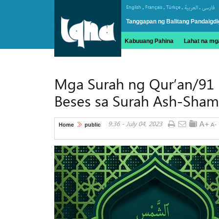
.
.
.
.
English
Français
Türkçe
العربیة
فارسی
Tanggapan ng Balitang Pandaigdi
Kabuuang Pahina
Lahat na mga
Mga Surah ng Qur’an/91
Beses sa Surah Ash-Sham
9:36 - July 04, 2023
Home
public