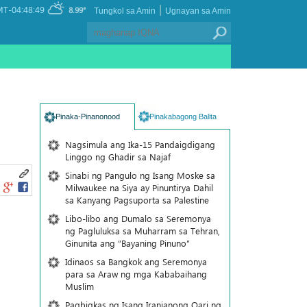
|
T-04:48:49
8.99°
Tungkol sa Amin
Ugnayan sa Amin
Pinaka-Pinanonood
Pinakabagong Balita
Nagsimula ang Ika-15 Pandaigdigang
Linggo ng Ghadir sa Najaf
Sinabi ng Pangulo ng Isang Moske sa
Milwaukee na Siya ay Pinuntirya Dahil
sa Kanyang Pagsuporta sa Palestine
Libo-libo ang Dumalo sa Seremonya
ng Pagluluksa sa Muharram sa Tehran,
Ginunita ang “Bayaning Pinuno”
Idinaos sa Bangkok ang Seremonya
para sa Araw ng mga Kababaihang
Muslim
Pagbigkas ng Isang Iranianong Qari ng