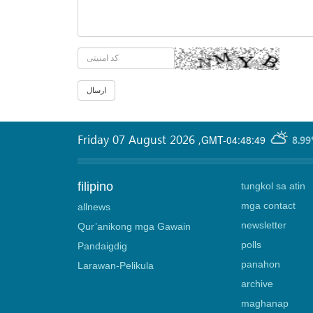
Friday 07 August 2026
,
GMT-04:48:49
8.99
filipino
tungkol sa atin
mga contact
allnews
newsletter
Qur’anikong mga Gawain
polls
Pandaigdig
panahon
Larawan-Pelikula
archive
maghanap