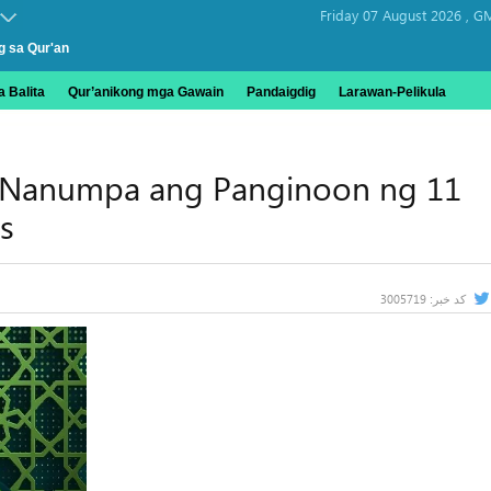
Friday 07 August 2026 ,
GM
g sa Qur'an
 Balita
Qur’anikong mga Gawain
Pandaigdig
Larawan-Pelikula
 Nanumpa ang Panginoon ng 11
s
3005719
کد خبر: