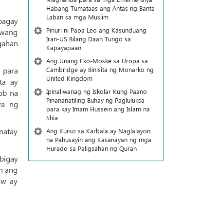
Habang Tumataas ang Antas ng Banta
Laban sa mga Muslim
bagay
Pinuri ni Papa Leo ang Kasunduang
awang
Iran-US Bilang Daan Tungo sa
agahan
Kapayapaan
Ang Unang Eko-Moske sa Uropa sa
Cambridge ay Binisita ng Monarko ng
 para
United Kingdom
ta ay
Ipinaliwanag ng Iskolar Kung Paano
ob na
Pinananatiling Buhay ng Pagluluksa
wa ng
para kay Imam Hussein ang Islam na
Shia
natay
Ang Kurso sa Karbala ay Naglalayon
na Pahusayin ang Kasanayan ng mga
Hurado sa Paligsahan ng Quran
bigay
n ang
aw ay