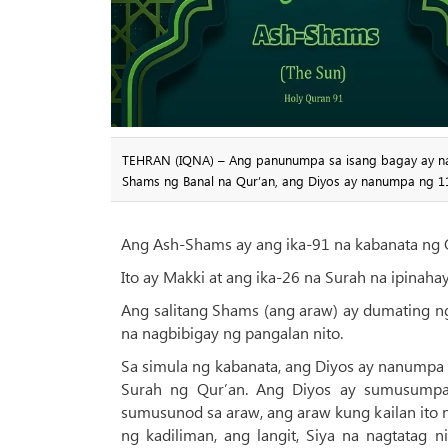
TEHRAN (IQNA) – Ang panunumpa sa isang bagay ay nan
Shams ng Banal na Qur’an, ang Diyos ay nanumpa ng 1
Ang Ash-Shams ay ang ika-91 ​​na kabanata ng 
Ito ay Makki at ang ika-26 na Surah na ipinaha
Ang salitang Shams (ang araw) ay dumating ng 
na nagbibigay ng pangalan nito.
Sa simula ng kabanata, ang Diyos ay nanumpa n
Surah ng Qur’an. Ang Diyos ay sumusumpa
sumusunod sa araw, ang araw kung kailan ito n
ng kadiliman, ang langit, Siya na nagtatag n