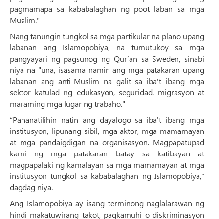
pagmamapa sa kababalaghan ng poot laban sa mga
Muslim."
Nang tanungin tungkol sa mga partikular na plano upang
labanan ang Islamopobiya, na tumutukoy sa mga
pangyayari ng pagsunog ng Qur’an sa Sweden, sinabi
niya na "una, isasama namin ang mga patakaran upang
labanan ang anti-Muslim na galit sa iba't ibang mga
sektor katulad ng edukasyon, seguridad, migrasyon at
maraming mga lugar ng trabaho."
“Pananatilihin natin ang dayalogo sa iba't ibang mga
institusyon, lipunang sibil, mga aktor, mga mamamayan
at mga pandaigdigan na organisasyon. Magpapatupad
kami ng mga patakaran batay sa katibayan at
magpapalaki ng kamalayan sa mga mamamayan at mga
institusyon tungkol sa kababalaghan ng Islamopobiya,”
dagdag niya.
Ang Islamopobiya ay isang terminong naglalarawan ng
hindi makatuwirang takot, pagkamuhi o diskriminasyon