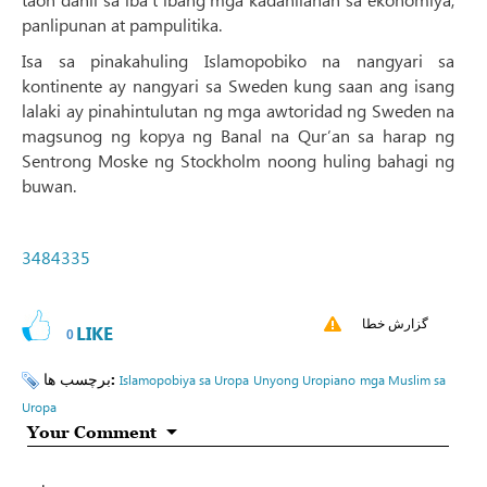
panlipunan at pampulitika.
Isa sa pinakahuling Islamopobiko na nangyari sa
kontinente ay nangyari sa Sweden kung saan ang isang
lalaki ay pinahintulutan ng mga awtoridad ng Sweden na
magsunog ng kopya ng Banal na Qur’an sa harap ng
Sentrong Moske ng Stockholm noong huling bahagi ng
buwan.
3484335
گزارش خطا
LIKE
0
برچسب ها:
Islamopobiya sa Uropa
Unyong Uropiano
mga Muslim sa
Uropa
Your Comment