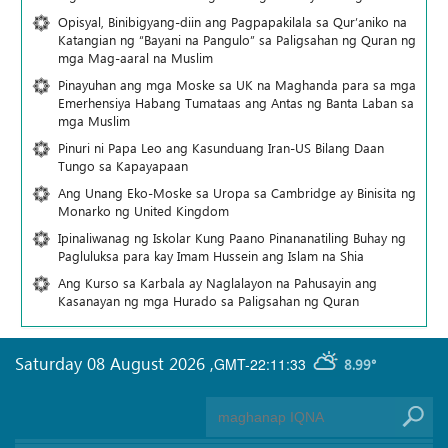
Opisyal, Binibigyang-diin ang Pagpapakilala sa Qur’aniko na
Katangian ng “Bayani na Pangulo” sa Paligsahan ng Quran ng
mga Mag-aaral na Muslim
Pinayuhan ang mga Moske sa UK na Maghanda para sa mga
Emerhensiya Habang Tumataas ang Antas ng Banta Laban sa
mga Muslim
Pinuri ni Papa Leo ang Kasunduang Iran-US Bilang Daan
Tungo sa Kapayapaan
Ang Unang Eko-Moske sa Uropa sa Cambridge ay Binisita ng
Monarko ng United Kingdom
Ipinaliwanag ng Iskolar Kung Paano Pinananatiling Buhay ng
Pagluluksa para kay Imam Hussein ang Islam na Shia
Ang Kurso sa Karbala ay Naglalayon na Pahusayin ang
Kasanayan ng mga Hurado sa Paligsahan ng Quran
Saturday 08 August 2026
,
GMT-22:11:33
8.99°