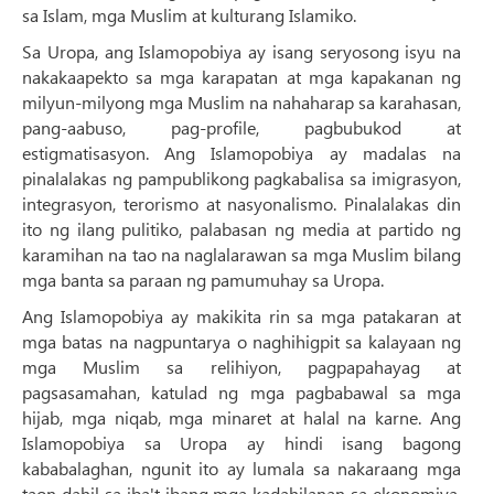
sa Islam, mga Muslim at kulturang Islamiko.
Sa Uropa, ang Islamopobiya ay isang seryosong isyu na
nakakaapekto sa mga karapatan at mga kapakanan ng
milyun-milyong mga Muslim na nahaharap sa karahasan,
pang-aabuso, pag-profile, pagbubukod at
estigmatisasyon. Ang Islamopobiya ay madalas na
pinalalakas ng pampublikong pagkabalisa sa imigrasyon,
integrasyon, terorismo at nasyonalismo. Pinalalakas din
ito ng ilang pulitiko, palabasan ng media at partido ng
karamihan na tao na naglalarawan sa mga Muslim bilang
mga banta sa paraan ng pamumuhay sa Uropa.
Ang Islamopobiya ay makikita rin sa mga patakaran at
mga batas na nagpuntarya o naghihigpit sa kalayaan ng
mga Muslim sa relihiyon, pagpapahayag at
pagsasamahan, katulad ng mga pagbabawal sa mga
hijab, mga niqab, mga minaret at halal na karne. Ang
Islamopobiya sa Uropa ay hindi isang bagong
kababalaghan, ngunit ito ay lumala sa nakaraang mga
taon dahil sa iba't ibang mga kadahilanan sa ekonomiya,