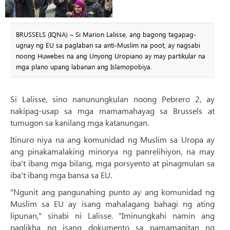
BRUSSELS (IQNA) – Si Marion Lalisse, ang bagong tagapag-
ugnay ng EU sa paglaban sa anti-Muslim na poot, ay nagsabi
noong Huwebes na ang Unyong Uropiano ay may partikular na
mga plano upang labanan ang Islamopobiya.
Si Lalisse, sino nanunungkulan noong Pebrero 2, ay
nakipag-usap sa mga mamamahayag sa Brussels at
tumugon sa kanilang mga katanungan.
Itinuro niya na ang komunidad ng Muslim sa Uropa ay
ang pinakamalaking minorya ng panrelihiyon, na may
iba't ibang mga bilang, mga porsyento at pinagmulan sa
iba't ibang mga bansa sa EU.
"Ngunit ang pangunahing punto ay ang komunidad ng
Muslim sa EU ay isang mahalagang bahagi ng ating
lipunan," sinabi ni Lalisse. "Iminungkahi namin ang
paglikha ng isang dokumento sa pamamagitan ng