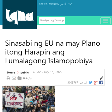
.
.
English
Français
فارسی
Bersiyon ng Desktop
باز
و
سته
ردن
Sinasabi ng EU na may Plano
منو
itong Harapin ang
Lumalagong Islamopobiya
10:42 - July 15, 2023
Home
public
3005767
کد خبر: