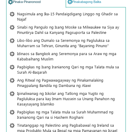
Pinaka-Pinanonood
Pinakabagong Balita
Nagsimula ang Ika-15 Pandaigdigang Linggo ng Ghadir sa
Najaf
Sinabi ng Pangulo ng Isang Moske sa Milwaukee na Siya ay
Pinuntirya Dahil sa Kanyang Pagsuporta sa Palestine
Libo-libo ang Dumalo sa Seremonya ng Pagluluksa sa
Muharram sa Tehran, Ginunita ang “Bayaning Pinuno”
Idinaos sa Bangkok ang Seremonya para sa Araw ng mga
Kababaihang Muslim
Pagbigkas ng Isang Iranianong Qari ng mga Talata mula sa
Surah Al-Baqarah
Ang Ritwal ng Pagwawagayway ng Pinakamalaking
Pinagpalang Bandila ng Dambana ng Alawi
Ipinaliwanag ng Iskolar ang Tatlong mga Yugto ng
Pagluluksa para kay Imam Hussein sa Unang Panahon ng
Kasaysayang Islamiko
Pagbigkas ng mga Talata mula sa Surah Muhammad ng
Iranianong Qari na si Hashem Roghani
Tinatanggap ng Palestino ang Pagbabawal ng Ireland sa
mga Produkto Mula sa Ilegal na mga Pamayanan ng Israel